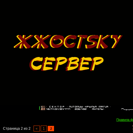
Правила 
Страница
2
из
2
«
1
2