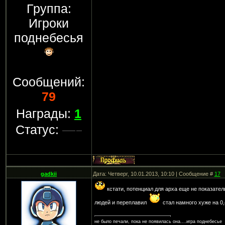
Группа:
Игроки
поднебесья
Сообщений:
79
Награды:
1
Статус:
gadkii
Дата: Четверг, 10.01.2013, 10:10 | Сообщение #
17
кстати, потенциал для арха еще не показатель
людей и переплавил
стал намного хуже на 0,
не было печали, пока не появилась она....игра поднебесье