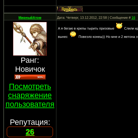
МирныйАтом
Дата: Четверг, 13.12.2012, 22:58 | Сообщение #
16
А я бегаю в крепы тырить призовые
Слили ид
вынес
Повезло конеш)) Но мне и 2 жетона
Ранг:
Новичок
Посмотреть
снаряжение
пользователя
Репутация:
26