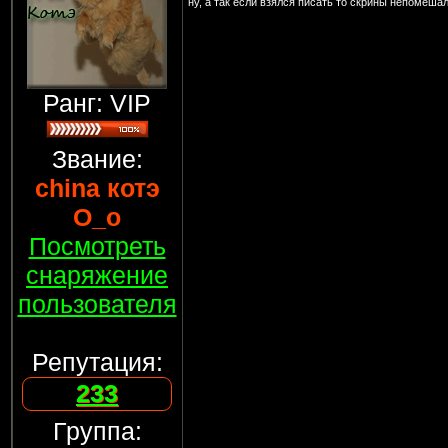
ну, а так если взялся писать то скрины непомешал
Ранг: VIP
Звание:
china котэ
О_о
Посмотреть
снаряжение
пользователя
Репутация:
233
Группа: