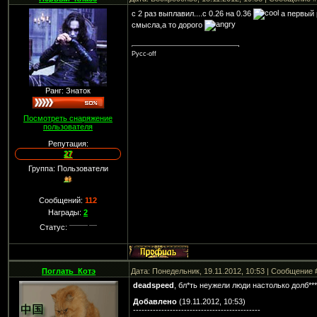
с 2 раз выплавил....с 0.26 на 0.36
а первый 
смысла,а то дорого
Русс-off
Ранг: Знаток
Посмотреть снаряжение
пользователя
Репутация:
27
Группа: Пользователи
Сообщений:
112
Награды:
2
Статус:
Поглать_Котэ
Дата: Понедельник, 19.11.2012, 10:53 | Сообщение
deadspeed
, бл*ть неужели люди настолько долб**
Добавлено
(19.11.2012, 10:53)
---------------------------------------------