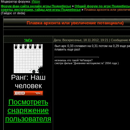
Иван
Модератор форума:
Форум фан-сайта онлайн игры Поднебесье
»
Общий форум по игре Поднебесь
советы, инструкции, гайды для игры Поднебесье
»
Плавка архонта или увелич
(Гайдос от deda)
Плавка архонта или увеличение потанциала)
ЧеГи
Дата: Воскресенье, 18.11.2012, 19:21 | Сообщение 
был арх 0,33 сплавил на 0,31 потом на 0,29 еще раз
плавить еще раз!
незнаешь кто такой ЧеГевара?
смотри фильм "Дневники мотоциклиста" 2004 года )
Ранг: Наш
человек
Посмотреть
снаряжение
пользователя