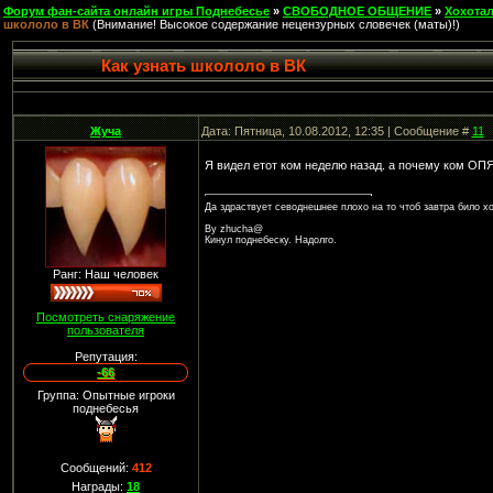
Форум фан-сайта онлайн игры Поднебесье
»
СВОБОДНОЕ ОБЩЕНИЕ
»
Хохота
школоло в ВК
(Внимание! Высокое содержание нецензурных словечек (маты)!)
Как узнать школоло в ВК
Жуча
Дата: Пятница, 10.08.2012, 12:35 | Сообщение #
11
Я видел етот ком неделю назад. а почему ком О
Да здраствует севоднешнее плохо на то чтоб завтра било х
By zhucha@
Кинул поднебеску. Надолго.
Ранг: Наш человек
Посмотреть снаряжение
пользователя
Репутация:
-66
Группа: Опытные игроки
поднебесья
Сообщений:
412
Награды:
18