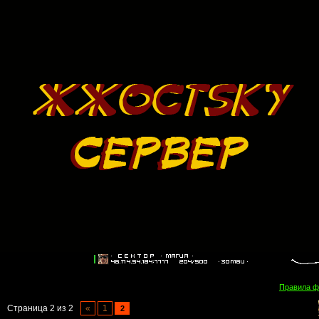
Правила 
Страница
2
из
2
«
1
2