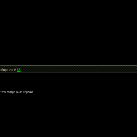
Сообщение #
35
 чтоб завтра било хорошо