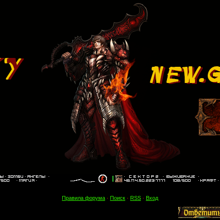
Правила форума
·
Поиск
·
RSS
·
Вход