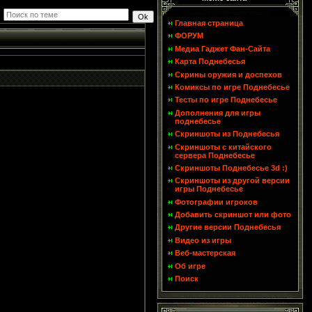
Главная страница
ФОРУМ
Медиа Гаджет Фан-Сайта
Карта Поднебесья
Скрины оружия и доспехов
Комиксы по игре Поднебесье
Тесты по игре Поднебесье
Дополнения для игры
поднебесье
Скриншоты из Поднебесья
Скриншоты с китайского
сервера Поднебесье
Скриншоты Поднебесье 3d :)
Скриншоты из другой версии
игры Поднебесье
Фотографии игроков
Добавить скриншот или фото
Другие версии Поднебесья
Видео из игры
Веб-мастерская
Об игре
Поиск