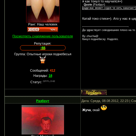
я как тонул то научился=)
Quote
(
Разбрут
)
ради вас может седня че нить накатаю=
Катай токо стихи=). Ато у нас в ц
Ранг: Наш человек
Да здраствует севоднешнее плохо на то
Посмотреть снаряжение пользователя
By zhucha@
Кинул поднебеску. Надолго.
Репутация:
-66
Группа: Опытные игроки поднебесья
Сообщений:
412
Награды:
18
Статус:
Разбрут
Дата: Среда, 08.08.2012, 22:23 | 
Жуча
, окай