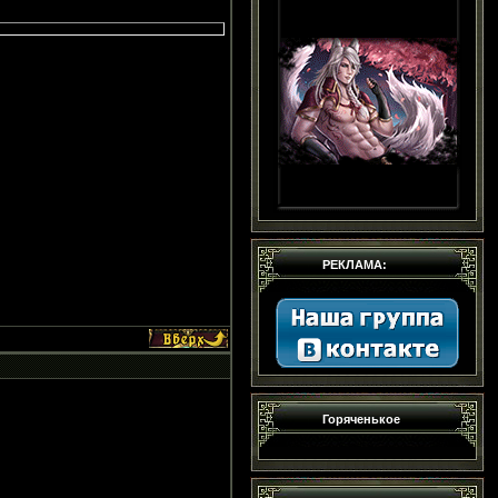
РЕКЛАМА:
Горяченькое