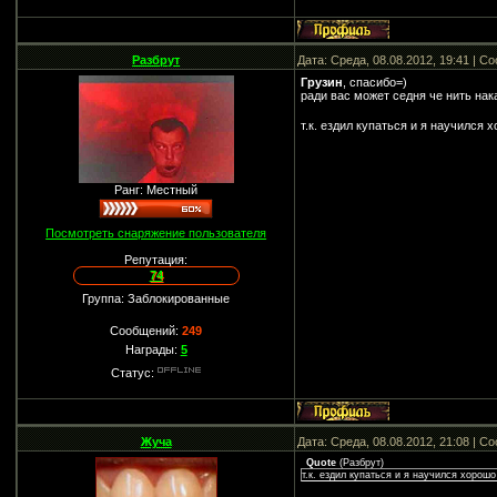
Разбрут
Дата: Среда, 08.08.2012, 19:41 | 
Грузин
, спасибо=)
ради вас может седня че нить нак
т.к. ездил купаться и я научился
Ранг: Местный
Посмотреть снаряжение пользователя
Репутация:
74
Группа: Заблокированные
Сообщений:
249
Награды:
5
Статус:
Жуча
Дата: Среда, 08.08.2012, 21:08 | 
Quote
(
Разбрут
)
т.к. ездил купаться и я научился хорошо