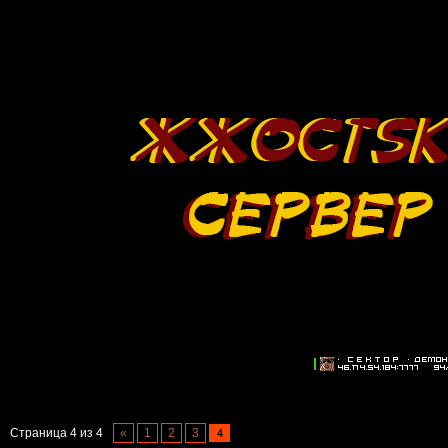
Страница
4
из
4
«
1
2
3
4