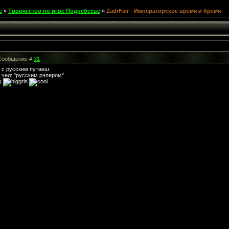
е
»
Творчество по игре Поднебесье
»
ZadrFair - Императорское время и бремя
| Сообщение #
31
й с русским путаеш.
 чел: "русским рэпером".
о!