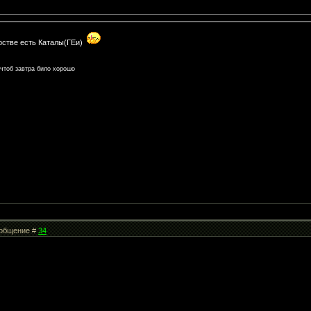
)
арстве есть Каталы(ГЕи)
 чтоб завтра било хорошо
Сообщение #
34