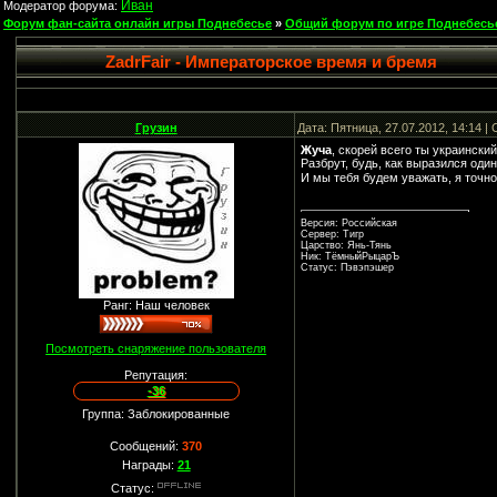
Иван
Модератор форума:
Форум фан-сайта онлайн игры Поднебесье
»
Общий форум по игре Поднебесь
ZadrFair - Императорское время и бремя
Грузин
Дата: Пятница, 27.07.2012, 14:14 
Жуча
, скорей всего ты украински
Разбрут, будь, как выразился один
И мы тебя будем уважать, я точн
Версия: Российская
Сервер: Тигр
Царство: Янь-Тянь
Ник: ТёмныйРыцарЪ
Статус: Пэвэпэшер
Ранг: Наш человек
Посмотреть снаряжение пользователя
Репутация:
-36
Группа: Заблокированные
Сообщений:
370
Награды:
21
Статус: