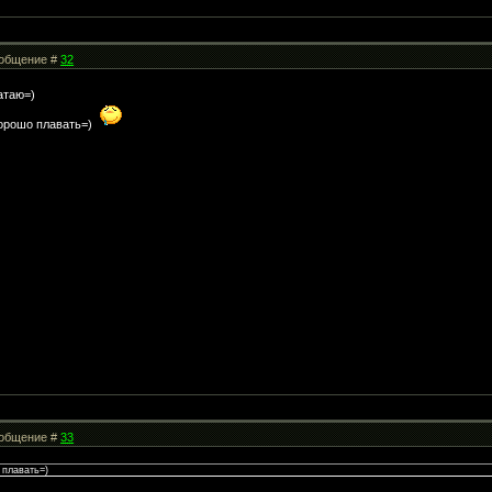
Сообщение #
32
атаю=)
 хорошо плавать=)
Сообщение #
33
 плавать=)