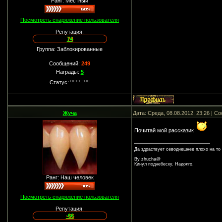
Ранг: Местный
Посмотреть снаряжение пользователя
Репутация:
74
Группа: Заблокированные
Сообщений:
249
Награды:
5
Статус:
Жуча
Дата: Среда, 08.08.2012, 23:26 | 
Почитай мой рассказик
Да здраствует севоднешнее плохо на то
By zhucha@
Кинул поднебеску. Надолго.
Ранг: Наш человек
Посмотреть снаряжение пользователя
Репутация:
-66