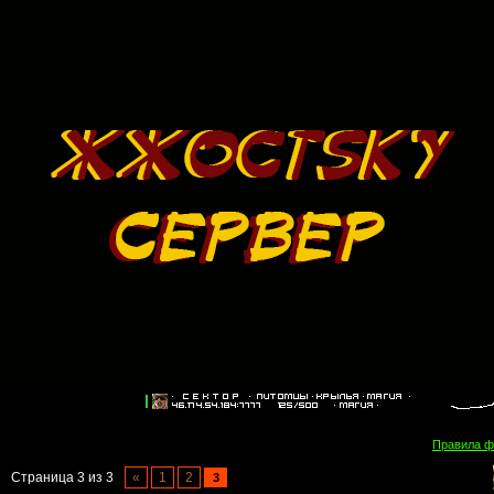
Правила 
Страница
3
из
3
«
1
2
3