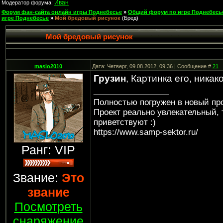
Иван
Модератор форума:
Форум фан-сайта онлайн игры Поднебесье
»
Общий форум по игре Поднебесь
игре Поднебесье
»
Мой бредовый рисунок
(Бред)
Мой бредовый рисунок
maslo2010
Дата: Четверг, 09.08.2012, 09:36 | Сообщение #
21
Грузин
, Картинка его, ника
Полностью погружен в новый про
Проект реально увлекательный, 
приветствуют :)
https://www.samp-sektor.ru/
Ранг: VIP
Звание:
Это
звание
Посмотреть
снаряжение