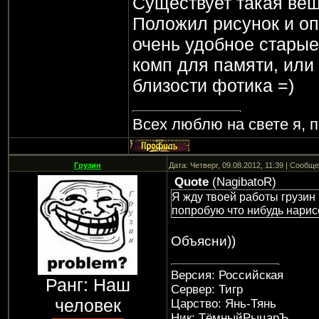
Существует такая вещ
Положил рисунок и оп
очень удобное старые
комп для памяти, или 
близости фотика =)
Всех люблю на свете я, п
Грузин
Дата: Четверг, 09.08.2012, 11:39 | Сообщ
Quote
(
NagibatoR
)
Я жду твоей работы грузин 
попробую что нибудь нарис
Объясни))
Версия: Российская
Ранг: Наш
Сервер: Тигр
человек
Царство: Янь-Тянь
Ник: ТёмныйРыцарЪ