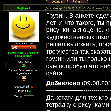
NagibatoR
Дата: Четверг, 09.08.2012, 11:30 | Сообщение #
22
Грузин, В анкете сдела
лет. И что такого, ты
рисунки, а я оценю. Я
художественных школ,
решил выложить, пос
Ранг: Участник
творчества так сказат
Посмотреть снаряжение
пользователя
грузин или ты только 
Репутация:
сам попробую что ниб
35
Группа: Опытные игроки
сайта.
поднебесья
Добавлено
(09.08.201
Сообщений:
87
--------------------------------
Награды:
3
Да кстати для тех кто
Статус:
тетрадку с рисунками