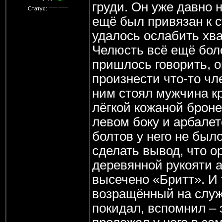
груди. Он уже давно 
Статус:
ещё был привязан к с
удалось ослабить хва
Челюсть всё ещё бол
пришлось говорить, о
произнести что-то чл
ним стоял мужчина к
лёгкой кожаной броне
левом боку и арбалет
болтов у него не был
сделать вывод, что ор
деревянной рукояти 
высечено «Бритт». И 
возращённый на служб
покидал, вспомнил – э