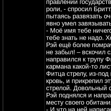
правлении государст
роли, - спросил Брит
пытаясь развязать оч
явно умел завязывать
- Моё имя тебе ничего
тебе знать не надо. Х
Рэй ещё более помрач
не забыл! – вскочил 
направился к трупу 
кармана какой-то лис
Фитца стрелу, из-под 
кровь, и прикрепил эт
стрелой. Довольный 
Рэй поднялся и напр
месту своего обитания
- И что на ней напис