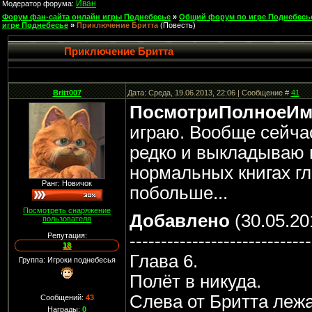
Иван
Модератор форума:
Форум фан-сайта онлайн игры Поднебесье
»
Общий форум по игре Поднебесь
игре Поднебесье
»
Приключение Бритта
(Повесть)
Приключение Бритта
Britt007
Дата: Среда, 19.06.2013, 22:06 | Сообщение #
41
ПосмотриПолноеИм
играю. Вообще сейчас
редко и выкладываю 
нормальных книгах г
Ранг: Новичок
побольше...
Посмотреть снаряжение
Добавлено
(30.05.20
пользователя
-----------------------------
Репутация:
18
Глава 6.
Группа: Игроки поднебесья
Полёт в никуда.
Слева от Бритта лежа
Сообщений:
43
Награды:
0