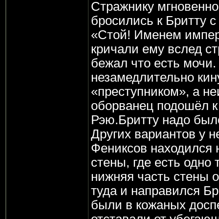
Стражнику мгновенно 
бросились к Бритту с
«Стой! Именем импер
кричали ему вслед ст
бежал что есть мочи
незамедлительно кин
«преступником», а н
оборванец подошёл к
Рэю.Бритту надо было
Других вариантов у н
Фениксов находился 
стены, где есть одно 
нижняя часть стены 
туда и направился Бр
были в кожаных доспе
отставали от убегающ