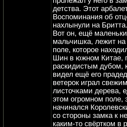
пролежал у него в за
детства. Этот арбалет
Воспоминания об отце
нахлынули на Бритта
Вот он, ещё маленьк
мальчишка, лежит на
поле, которое находи
Шин в южном Китае,
раскидистым дубом, 
видел ещё его праде
ветерок играл свежи
листочками дерева, е
этом огромном поле, 
начинался Королевски
со стороны замка к не
каким-то свёртком в 