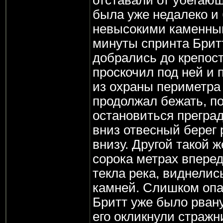
была уже недалеко и
невысокими каменны
минуты спринта Бритт
добрались до крепост
проскочил под ней и 
из охраны периметра 
продолжал бежать, по
остановиться прегра
вниз отвесный берег 
внизу. Другой такой ж
сорока метрах вперед
текла река, виднелис
камней. Слишком опас
Бритт уже было рвану
его окликнули стражни