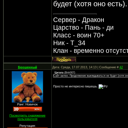
будет (хотя оно есть).
Сервер - Дракон
Царство - Пань - ди
Класс - воин 70+
Ник - Т_34
Клан - временно отсутс
Брошенный
Дата: Среда, 17.07.2013, 14:13 | Сообщение #
42
Цитата
(
Britt007
)
Сайт заглох. Продолжение выклвдываться не будет (хотя оно
Просто не интересно пишешь.
Ранг: Новичок
Посмотреть снаряжение
пользователя
Репутация: