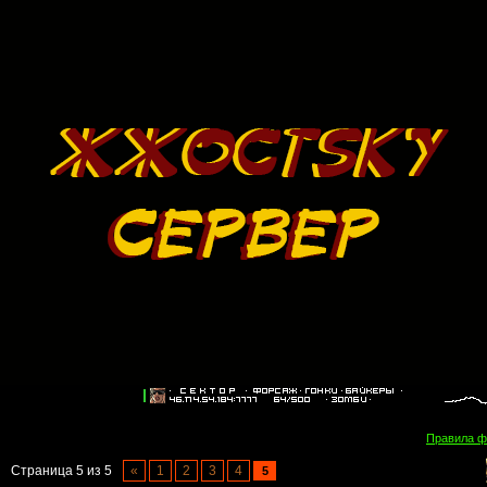
Правила 
Страница
5
из
5
«
1
2
3
4
5