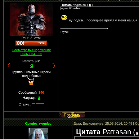
Цитата
NagibatoR
(
)
мульт 0бла4ко
ну подса... последнее время у меня на 80+
Грузин
Ранг: Знаток
Посмотреть снаряжение
пользователя
Репутация:
-2
Группа: Опытные игроки
поднебесья
Сообщений:
140
Награды:
8
Статус:
Combo_wombo
Дата: Воскресенье, 25.05.2014, 20:49 | 
Цитата
Patrasan
(