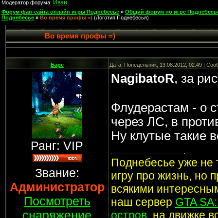
Иван
Модератор форума:
Форум фан-сайта онлайн игры Поднебесье
»
Общий форум по игре Поднебесь
Поднебесье
»
Во время профы =)
(Логотип Поднебесья)
Во время профы =)
Барс
Дата: Понедельник, 13.08.2012, 02:49 | Со
NagibatoR
, за ри
Флудерастам - о с
через ЛС, в прот
Ну клутые такие 
Ранг: VIP
Поднебесье уже не т
Звание:
игру про жизнь, но 
Администратор
всякими интересным
Посмотреть
наш сервер
GTA SA
снаряжение
остров
, на движке 