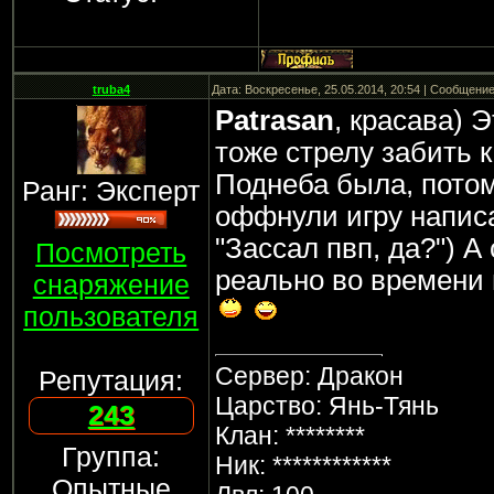
truba4
Дата: Воскресенье, 25.05.2014, 20:54 | Сообщени
Patrasan
, красава) 
тоже стрелу забить к
Поднеба была, потом
Ранг: Эксперт
оффнули игру написа
"Зассал пвп, да?") А
Посмотреть
реально во времени 
снаряжение
пользователя
Сервер: Дракон
Репутация:
Царство: Янь-Тянь
243
Клан: ********
Группа:
Ник: ************
Опытные