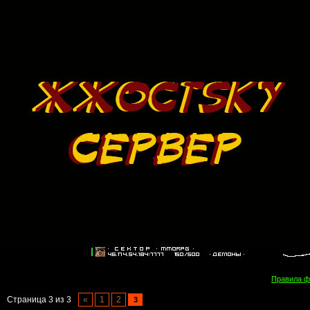
Правила 
Страница
3
из
3
«
1
2
3