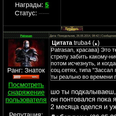
Награды:
5
Статус:
Patrasan
Дата: Понедельник, 26.05.2014, 08:42 | Сообщени
Цитата
truba4
(
)
Patrasan, красава) Это 
стрелу забить какому-ни
потом исчезнуть, и когд
Ранг: Знаток
соц.сетях, типа "Зассал 
ты реально во времени 
Посмотреть
шо ты подкалываеш, 
снаряжение
он понтовался пока 
пользователя
2 месяца оделся и уж
Репутация: