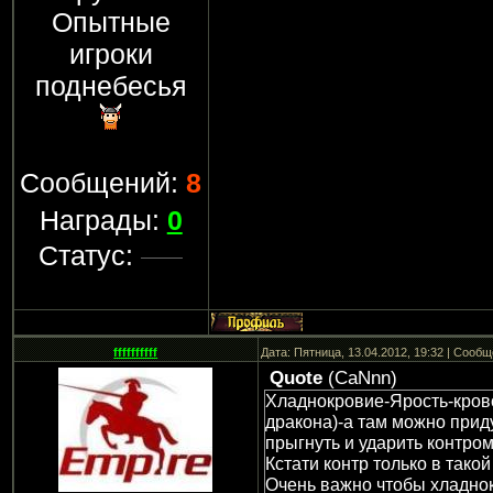
Опытные
игроки
поднебесья
Сообщений:
8
Награды:
0
Статус:
ffffffffff
Дата: Пятница, 13.04.2012, 19:32 | Сооб
Quote
(
CaNnn
)
Хладнокровие-Ярость-кров
дракона)-а там можно при
прыгнуть и ударить контро
Кстати контр только в тако
Очень важно чтобы хладно