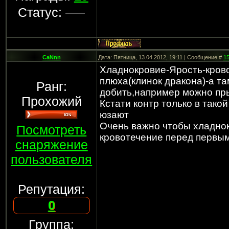
Статус:
CaNnn
Дата: Пятница, 13.04.2012, 19:11 | Сообщение #
1
Хладнокровие-Ярость-крово
плюха(клинок дракона)-а т
Ранг:
добить,например можно пры
Прохожий
Кстати контр только в такой
юзают
Очень важно чтобы хладно
Посмотреть
кровотечение перед первы
снаряжение
пользователя
Репутация:
0
Группа: