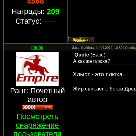
4568
Награды:
209
Статус:
ffffffffff
Дата: Суббота, 14.04.2012, 10:32 | Сооб
Quote
(
Барс
)
А как же плюха?
Хлыст - это плюха.
Жир свисает с боков Дреда
Ранг: Почетный
автор
Посмотреть
снаряжение
пользователя