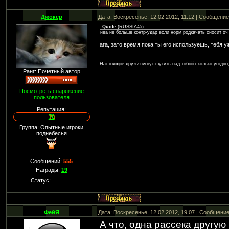
Джокер
Дата: Воскресенье, 12.02.2012, 11:12 | Сообщени
Quote
(
RUSSIA45
)
неа не больше контр-удар если норм родкачать сносит оч
ага, зато время пока ты его используешь, тебя у
Настоящие друзья могут шутить над тобой сколько угодно,
Ранг: Почетный автор
Посмотреть снаряжение
пользователя
Репутация:
70
Группа: Опытные игроки
поднебесья
Сообщений:
555
Награды:
19
Статус:
ФейЯ
Дата: Воскресенье, 12.02.2012, 19:07 | Сообщени
А что, одна рассека другую