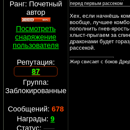
Ранг: Почетный
перед первым рассеком
автор
Хех, если начнёшь ком
вообще, лучшее комбо 
Посмотреть
пополнить гнев-ярость
хлыст-прыгаем за спи
снаряжение
драконами будет гора
пользователя
рассекой.
Репутация:
Жир свисает с боков Дреда
87
Группа:
Заблокированные
Сообщений:
678
Награды:
9
Статус: