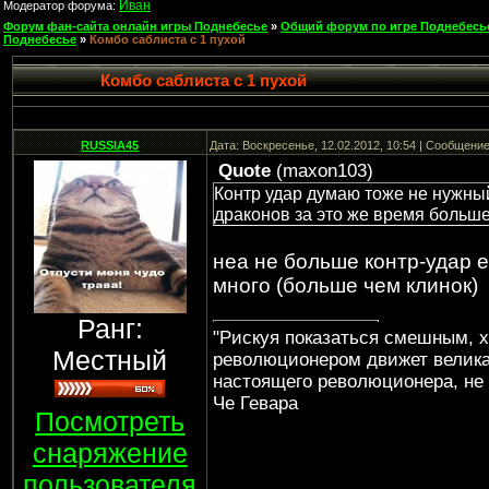
Иван
Модератор форума:
Форум фан-сайта онлайн игры Поднебесье
»
Общий форум по игре Поднебесь
Поднебесье
»
Комбо саблиста с 1 пухой
Комбо саблиста с 1 пухой
RUSSIA45
Дата: Воскресенье, 12.02.2012, 10:54 | Сообщени
Quote
(
maxon103
)
Контр удар думаю тоже не нужный
драконов за это же время больше
неа не больше контр-удар е
много (больше чем клинок)
Ранг:
"Рискуя показаться смешным, х
Местный
революционером движет велика
настоящего революционера, не 
Че Гевара
Посмотреть
снаряжение
пользователя