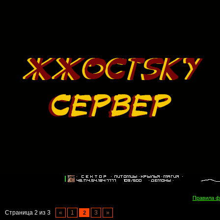
Правила 
Страница
2
из
3
«
1
3
»
2