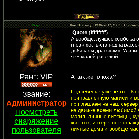
Барс
Дата: Пятница, 13.04.2012, 20:39 | Сообще
Quote
(
ffffffffff
)
А вообще, лучшее комбо за о
гнев-ярость-стан-одна рассе
добиваем драконами. Ударит
чем малой рассекой.
Ранг: VIP
А как же плюха?
Поднебесье уже не то... Кт
Звание:
приправленную магией и в
Администратор
приглашаем на наш серве
на движке всеми любимой G
Посмотреть
магия, личные питомцы, куч
снаряжение
квестов, интересные фракци
пользователя
личные дома и вообще мас