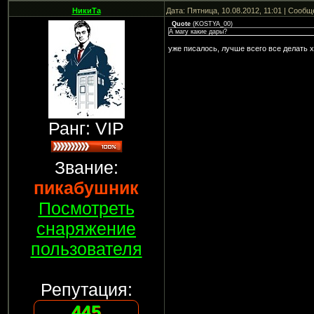
НикиТа
Дата: Пятница, 10.08.2012, 11:01 | Сооб
Quote
(
KOSTYA_00
)
А магу какие дары?
уже писалось, лучше всего все делать х
Ранг: VIP
Звание:
пикабушник
Посмотреть
снаряжение
пользователя
Репутация:
445