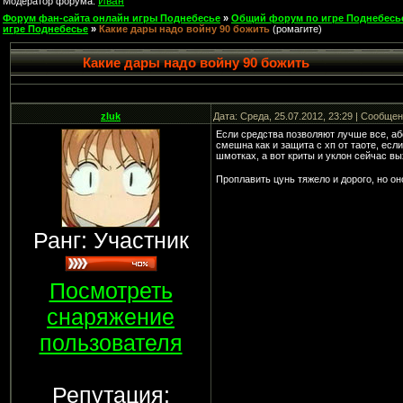
Иван
Модератор форума:
Форум фан-сайта онлайн игры Поднебесье
»
Общий форум по игре Поднебесь
игре Поднебесье
»
Какие дары надо войну 90 божить
(ромагите)
Какие дары надо войну 90 божить
zluk
Дата: Среда, 25.07.2012, 23:29 | Сообще
Если средства позволяют лучше все, абс
смешна как и защита с хп от таоте, есл
шмотках, а вот криты и уклон сейчас вы
Проплавить цунь тяжело и дорого, но оно
Ранг: Участник
Посмотреть
снаряжение
пользователя
Репутация: