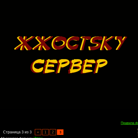
Правила 
Страница
3
из
3
«
1
2
3