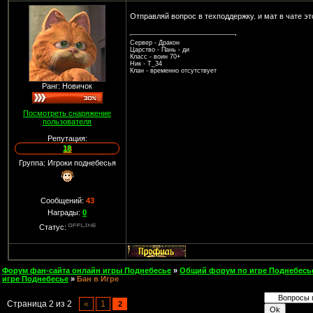
Отправляй вопрос в техподдержку. и мат в чате э
Сервер - Дракон
Царство - Пань - ди
Класс - воин 70+
Ник - Т_34
Клан - временно отсутствует
Ранг: Новичок
Посмотреть снаряжение
пользователя
Репутация:
18
Группа: Игроки поднебесья
Сообщений:
43
Награды:
0
Статус:
Форум фан-сайта онлайн игры Поднебесье
»
Общий форум по игре Поднебесь
игре Поднебесье
»
Бан в Игре
Страница
2
из
2
«
1
2