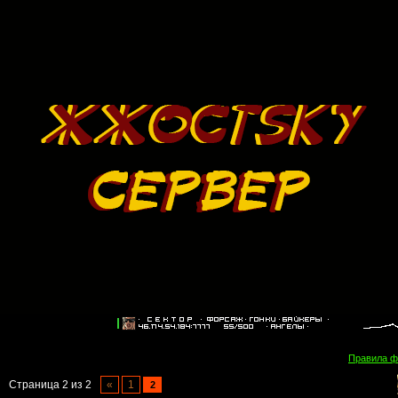
Правила 
Страница
2
из
2
«
1
2