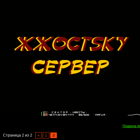
Правила 
Страница
2
из
2
«
1
2