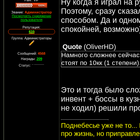
Ну когда я играл на р
Ранг: VIP
Поэтому, сразу сказа
Звание:
Администратор
Посмотреть снаряжение
способом. Да и одном
пользователя
спокойней, возможно
Репутация:
610
Группа: Администраторы
Quote
(
OliverHD
)
Намного сложнее сейчас
Сообщений:
4568
Награды:
209
стоят по 10кк (1 степени)
Статус:
Это и тогда было сл
инвент + боссы в куз
не ходил) решили пр
Поднебесье уже не то...
про жизнь, но приправл