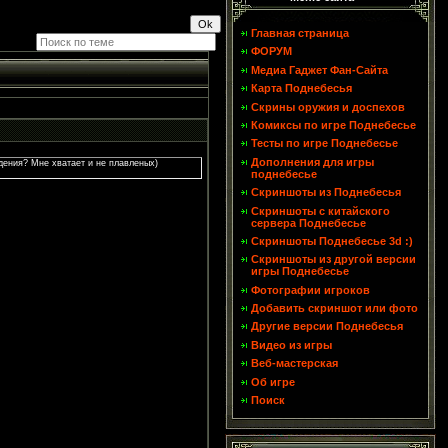
Главная страница
ФОРУМ
Медиа Гаджет Фан-Сайта
Карта Поднебесья
Скрины оружия и доспехов
Комиксы по игре Поднебесье
Тесты по игре Поднебесье
Дополнения для игры
адения? Мне хватает и не плавленых)
поднебесье
Скриншоты из Поднебесья
Скриншоты с китайского
сервера Поднебесье
Скриншоты Поднебесье 3d :)
Скриншоты из другой версии
игры Поднебесье
Фотографии игроков
Добавить скриншот или фото
Другие версии Поднебесья
Видео из игры
Веб-мастерская
Об игре
Поиск