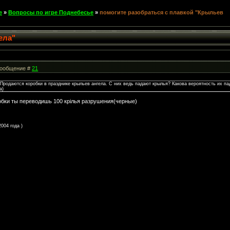
е
»
Вопросы по игре Поднебесье
»
помогите разобраться с плавкой "Крыльев
ела"
 Сообщение #
21
. Продаются коробки в празднике крыльев ангела. С них ведь падают крылья? Какова вероятность их п
а)
обки ты переводишь 100 крілья разрушения(черные)
004 года )