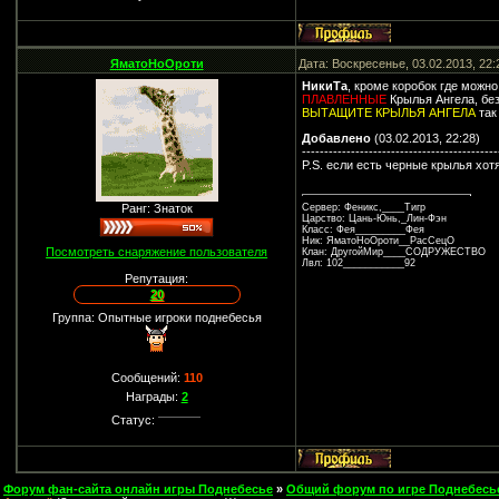
ЯматоНоОроти
Дата: Воскресенье, 03.02.2013, 22
НикиТа
, кроме коробок где можн
ПЛАВЛЕННЫЕ
Крылья Ангела, без
ВЫТАЩИТЕ КРЫЛЬЯ АНГЕЛА
так
Добавлено
(03.02.2013, 22:28)
--------------------------------------------
P.S. если есть черные крылья хот
Сервер: Феникс,____Тигр
Ранг: Знаток
Царство: Цань-Юнь,_Лин-Фэн
Класс: Фея_________Фея
Ник: ЯматоНоОроти__РасСецО
Посмотреть снаряжение пользователя
Клан: ДругойМир____СОДРУЖЕСТВО
Лвл: 102___________92
Репутация:
20
Группа: Опытные игроки поднебесья
Сообщений:
110
Награды:
2
Статус:
Форум фан-сайта онлайн игры Поднебесье
»
Общий форум по игре Поднебесь