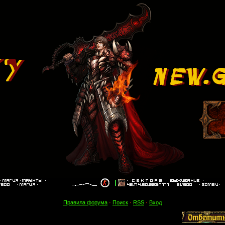
Правила форума
·
Поиск
·
RSS
·
Вход