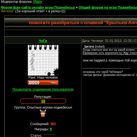
Иван
Модератор форума:
Форум фан-сайта онлайн игры Поднебесье
»
Общий форум по игре Поднебесь
Ангела"
(За хороший ответ + в репку=)))
помогите разобраться с плавкой "Крыльев Анг
ЧеГи
Дата: Четверг, 31.01.2013, 12:33 |
Цитата
(
truba4
)
Тогда ответьте мне вот на какой вопрос
Примерная хоть вероятность) Жду ответ
они не падают,с помощью той кор
незнаешь кто такой ЧеГевара?
смотри фильм "Дневники мотоциклиста" 2
Ранг: Наш человек
Посмотреть снаряжение пользователя
Репутация:
59
Группа: Опытные игроки поднебесья
Сообщений:
382
Награды:
9
Статус: