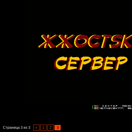
Страница
3
из
3
«
1
2
3