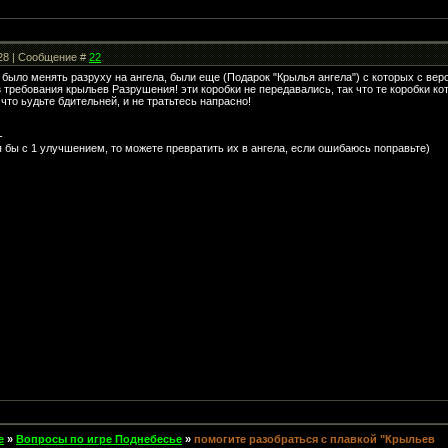
:28 | Сообщение #
22
о было менять разруху на ангела, были еще (Подарок "Крылья ангела") с которых с ве
 требования крыльев Разрушения! эти коробки не передавались, так что те коробки ко
 что ьудьте бдительней, и не тратьтесь напрасно!
-
я бы с 1 улучшением, то можете превратить их в ангела, если ошибаюсь поправьте)
е
»
Вопросы по игре Поднебесье
»
помогите разобраться с плавкой "Крыльев