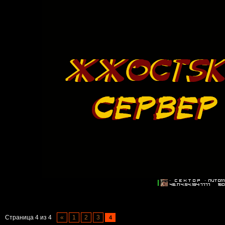
Страница
4
из
4
«
1
2
3
4