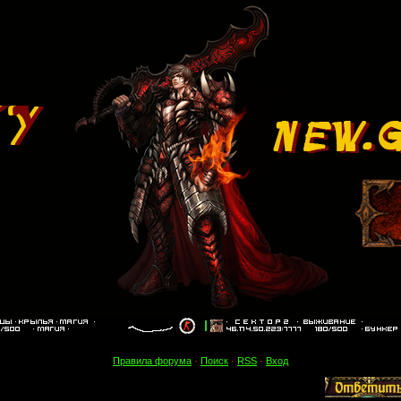
Правила форума
·
Поиск
·
RSS
·
Вход