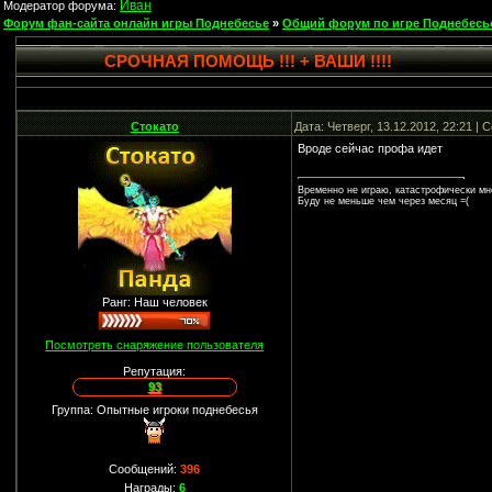
Иван
Модератор форума:
Форум фан-сайта онлайн игры Поднебесье
»
Общий форум по игре Поднебесь
СРОЧНАЯ ПОМОЩЬ !!! + ВАШИ !!!!
Стокато
Дата: Четверг, 13.12.2012, 22:21 |
Вроде сейчас профа идет
Временно не играю, катастрофически мн
Буду не меньше чем через месяц =(
Ранг: Наш человек
Посмотреть снаряжение пользователя
Репутация:
93
Группа: Опытные игроки поднебесья
Сообщений:
396
Награды:
6