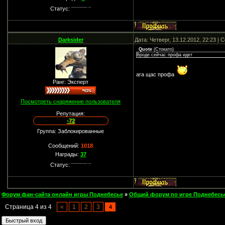
Статус:
Darksider
Дата: Четверг, 13.12.2012, 22:23 |
Quote
(
Стокато
)
Вроде сейчас профа идет
ага щас профа
Ранг: Эксперт
Посмотреть снаряжение пользователя
Репутация:
-72
Группа: Заблокированные
Сообщений:
1018
Награды:
37
Статус:
Форум фан-сайта онлайн игры Поднебесье
»
Общий форум по игре Поднебесь
Страница
4
из
4
«
1
2
3
4