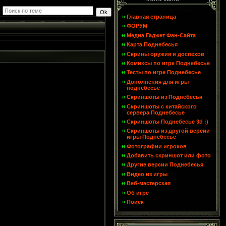
Главная страница
ФОРУМ
Медиа Гаджет Фан-Сайта
Карта Поднебесья
Скрины оружия и доспехов
Комиксы по игре Поднебесье
Тесты по игре Поднебесье
Дополнения для игры
поднебесье
Скриншоты из Поднебесья
Скриншоты с китайского
сервера Поднебесье
Скриншоты Поднебесье 3d :)
Скриншоты из другой версии
игры Поднебесье
Фотографии игроков
Добавить скриншот или фото
Другие версии Поднебесья
Видео из игры
Веб-мастерская
Об игре
Поиск