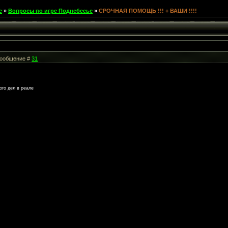
е
»
Вопросы по игре Поднебесье
»
СРОЧНАЯ ПОМОЩЬ !!! + ВАШИ !!!!
 Сообщение #
31
ого дел в реале