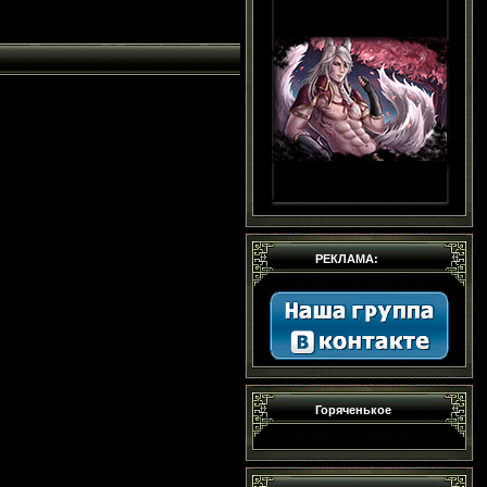
РЕКЛАМА:
Горяченькое