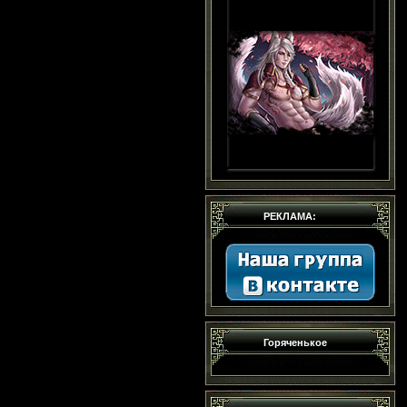
РЕКЛАМА:
Горяченькое