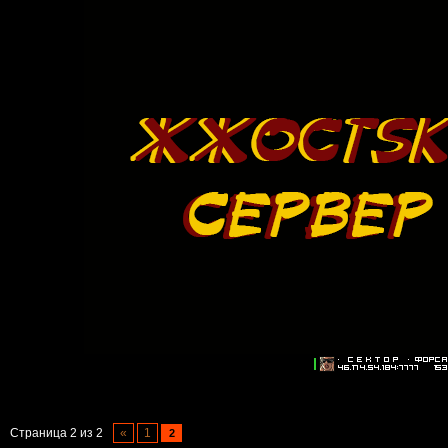
Страница
2
из
2
«
1
2