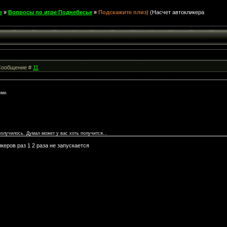
е
»
Вопросы по игре Поднебесье
»
Подскажите плиз)
(Насчет автокликера
| Сообщение #
11
ями.
олучилось. Думал может у вас хоть получится...
керов раз 1 2 раза не запускается