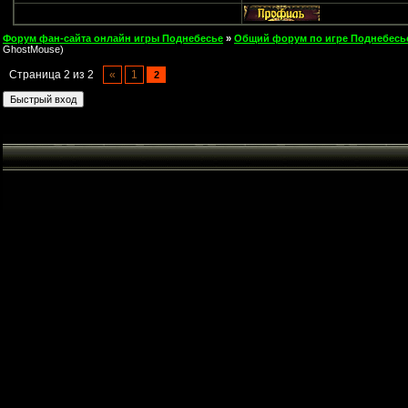
Форум фан-сайта онлайн игры Поднебесье
»
Общий форум по игре Поднебесь
GhostMouse)
Страница
2
из
2
«
1
2