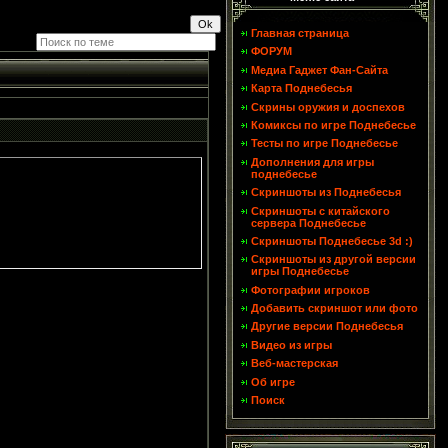
Главная страница
ФОРУМ
Медиа Гаджет Фан-Сайта
Карта Поднебесья
Скрины оружия и доспехов
Комиксы по игре Поднебесье
Тесты по игре Поднебесье
Дополнения для игры
поднебесье
Скриншоты из Поднебесья
Скриншоты с китайского
сервера Поднебесье
Скриншоты Поднебесье 3d :)
Скриншоты из другой версии
игры Поднебесье
Фотографии игроков
Добавить скриншот или фото
Другие версии Поднебесья
Видео из игры
Веб-мастерская
Об игре
Поиск