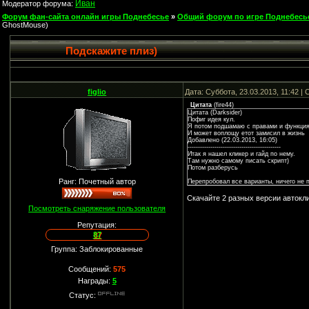
Иван
Модератор форума:
Форум фан-сайта онлайн игры Поднебесье
»
Общий форум по игре Поднебесь
GhostMouse)
Подскажите плиз)
figlio
Дата: Суббота, 23.03.2013, 11:42 
Цитата
(
fire44
)
Цитата (Darksider)
Пофиг идея кул.
Я потом подшамаю с правами и функци
И может воплощу етот замисил в жизнь
Добавлено (22.03.2013, 16:05)
---------------------------------------------
Итак я нашел кликер и гайд по нему.
Там нужно самому писать скрипт)
Потом разберусь
Ранг: Почетный автор
Перепробовал все варианты, ничего не п
Скачайте 2 разных версии автокли
Посмотреть снаряжение пользователя
Репутация:
87
Группа: Заблокированные
Сообщений:
575
Награды:
5
Статус: