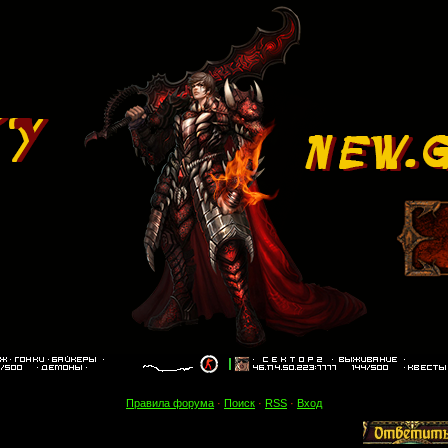
Правила форума
·
Поиск
·
RSS
·
Вход