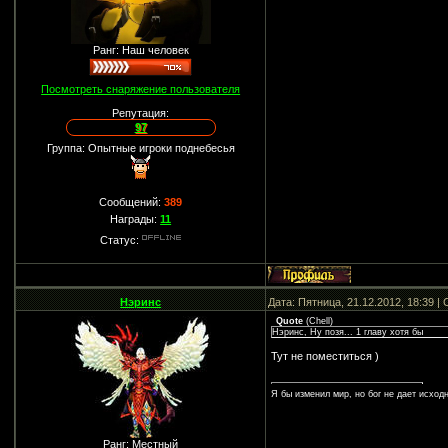
Ранг: Наш человек
Посмотреть снаряжение пользователя
Репутация:
97
Группа: Опытные игроки поднебесья
Сообщений:
389
Награды:
11
Статус:
Нэринс
Дата: Пятница, 21.12.2012, 18:39 
Quote
(
Chell
)
Нэринс, Ну позя... 1 главу хотя бы
Тут не поместиться )
Я бы изменил мир, но бог не дает исход
Ранг: Местный