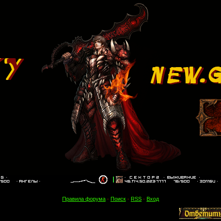
Правила форума
·
Поиск
·
RSS
·
Вход