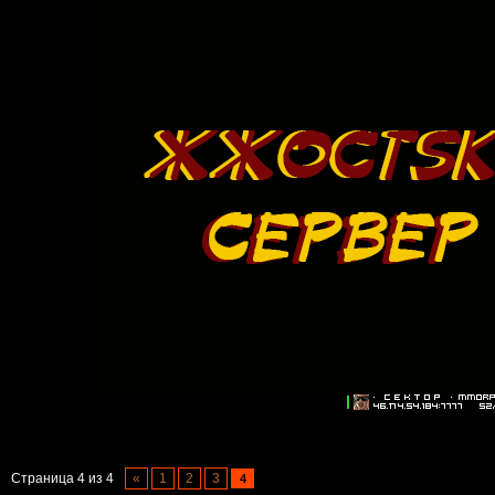
Страница
4
из
4
«
1
2
3
4