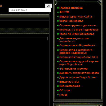
е)
Главная страница
ФОРУМ
Медиа Гаджет Фан-Сайта
Карта Поднебесья
Скрины оружия и доспехов
Комиксы по игре Поднебесье
Тесты по игре Поднебесье
Дополнения для игры
поднебесье
Скриншоты из Поднебесья
Скриншоты с китайского
сервера Поднебесье
Скриншоты Поднебесье 3d :)
Скриншоты из другой версии
игры Поднебесье
Фотографии игроков
Добавить скриншот или фото
Другие версии Поднебесья
Видео из игры
Веб-мастерская
Об игре
Поиск