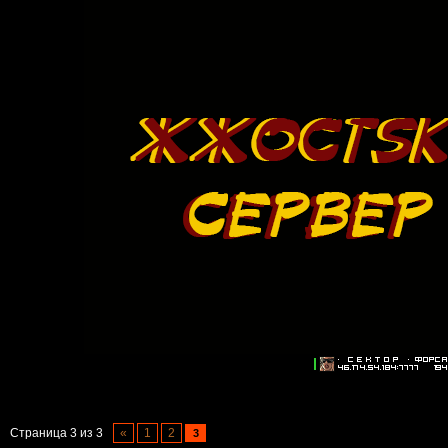
Страница
3
из
3
«
1
2
3