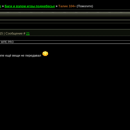
е
»
Баги и взлом игры поднебесье
»
Талик 104+
(Помогите)
:15 | Сообщение #
21
ез WPE PRO
 впе ещё вещи не передавал