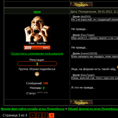
урод
Дата: Понедельник, 30.01.2012, 11
Quote
(
dia2010
)
Не 1-ин взрослый, не страдающей игрома
Не правда...
Quote
(
EasyTarget
)
Игра загнётся, сервера закроют и им ст
Ранг: Знаток
Не правда...
Посмотреть снаряжение пользователя
Quote
(
ivannn218218
)
Блин напищите как передать талик чер
Репутация:
9
Группа: Игроки поднебесья
Ищи, на форуме есть такой гайд.
Quote
(
EasyTarget
)
Никак, выясняй сам. Никто через впе е
Сообщений:
108
И это не правда...
Награды:
0
Статус:
Форум фан-сайта онлайн игры Поднебесье
»
Общий форум по игре Поднебесь
Страница
3
из
3
«
1
2
3