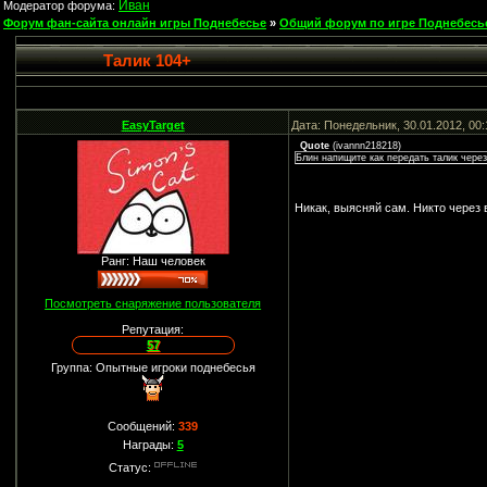
Иван
Модератор форума:
Форум фан-сайта онлайн игры Поднебесье
»
Общий форум по игре Поднебесь
Талик 104+
EasyTarget
Дата: Понедельник, 30.01.2012, 00
Quote
(
ivannn218218
)
Блин напищите как передать талик чер
Никак, выясняй сам. Никто через
Ранг: Наш человек
Посмотреть снаряжение пользователя
Репутация:
57
Группа: Опытные игроки поднебесья
Сообщений:
339
Награды:
5
Статус: