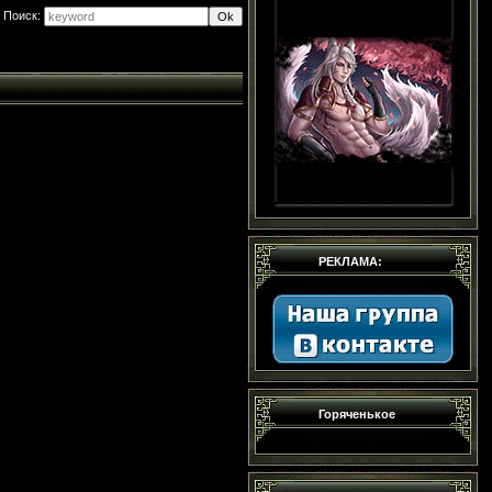
Поиск:
РЕКЛАМА:
Горяченькое