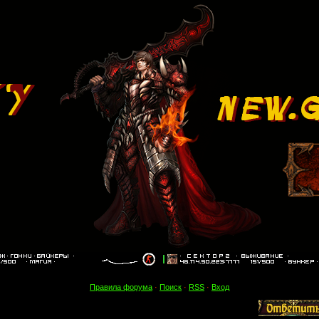
Правила форума
·
Поиск
·
RSS
·
Вход