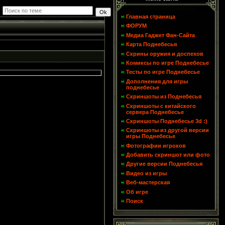
Главная страница
ФОРУМ
Медиа Гаджет Фан-Сайта
Карта Поднебесья
Скрины оружия и доспехов
Комиксы по игре Поднебесье
Тесты по игре Поднебесье
Дополнения для игры
поднебесье
Скриншоты из Поднебесья
Скриншоты с китайского
сервера Поднебесье
Скриншоты Поднебесье 3d :)
Скриншоты из другой версии
игры Поднебесье
Фотографии игроков
Добавить скриншот или фото
Другие версии Поднебесья
Видео из игры
Веб-мастерская
Об игре
Поиск