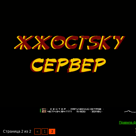
Правила 
Страница
2
из
2
«
1
2