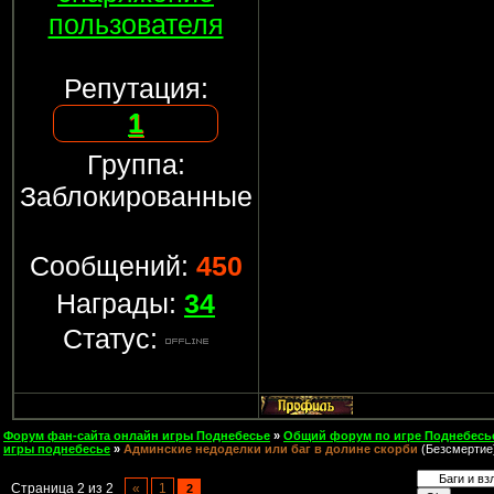
пользователя
Репутация:
1
Группа:
Заблокированные
Сообщений:
450
Награды:
34
Статус:
Форум фан-сайта онлайн игры Поднебесье
»
Общий форум по игре Поднебесь
игры поднебесье
»
Админские недоделки или баг в долине скорби
(Безсмертие
Страница
2
из
2
«
1
2