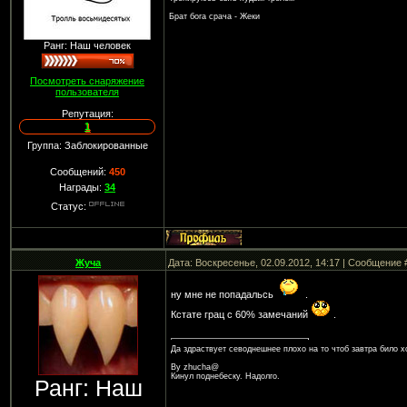
Брат бога срача - Жеки
Ранг: Наш человек
Посмотреть снаряжение
пользователя
Репутация:
1
Группа: Заблокированные
Сообщений:
450
Награды:
34
Статус:
Жуча
Дата: Воскресенье, 02.09.2012, 14:17 | Сообщение
ну мне не попадальсь
.
Кстате грац с 60% замечаний
.
Да здраствует севоднешнее плохо на то чтоб завтра било 
By zhucha@
Кинул поднебеску. Надолго.
Ранг: Наш