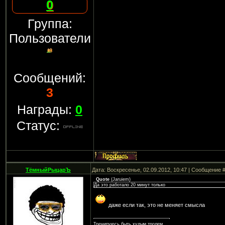
0
Группа:
Пользователи
Сообщений:
3
Награды:
0
Статус:
ТёмныйРыцарЪ
Дата: Воскресенье, 02.09.2012, 10:47 | Сообщение 
Quote
(
Jaruiem
)
Да это работало 20 минут только
даже если так, это не меняет смысла
Тренируюсь быть худым тролем