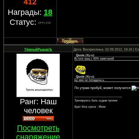
412
Награды:
18
Статус:
ТёмныйРыцарЪ
Дата: Воскресенье, 02.09.2012, 19:16 | 
Quote
(
Жуча
)
Кстате грац с 60% замечаний
Quote
(
Жуча
)
ну мне не попадальсь .
По утрам пробуй, может получится
Ранг: Наш
Тренируюсь быть худым тролем
Брат бога срача - Жеки
человек
Посмотреть
снаряжение