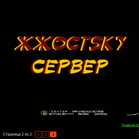
Правила 
Страница
2
из
2
«
1
2