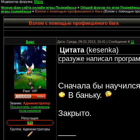
Иван
Модератор форума:
Форум фан-сайта онлайн игры Поднебесье
»
Общий форум по игре Поднебесь
игры поднебесье
»
Взлом с помощью профикшеного бага
(Взлом с помощью про
Взлом с помощью профикшеного бага
Барс
Дата: Среда, 09.01.2013, 15:41 | Сообщение #
11
Цитата
(
kesenka
)
сразуже написал програм
Сначала бы научился 
Ранг: VIP
В баньку.
Звание:
Администратор
Посмотреть снаряжение
пользователя
Закрыто.
Репутация:
610
____
Группа: Администраторы