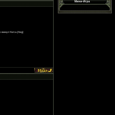
Мини-Игра
 вкинул Натса.[/beg]