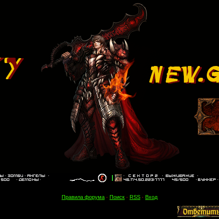
Правила форума
·
Поиск
·
RSS
·
Вход