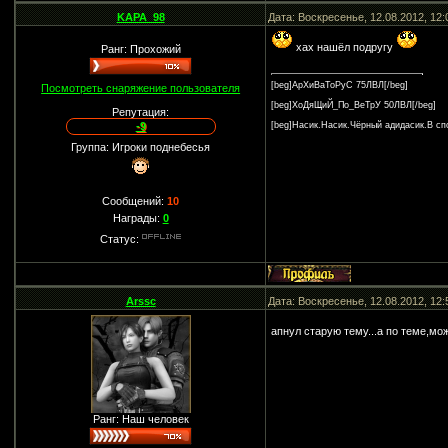
KAPA_98
Дата: Воскресенье, 12.08.2012, 12
хах нашёл подругу
Ранг: Прохожий
[beg]АрХиВаТоРуС 75ЛВЛ[/beg]
Посмотреть снаряжение пользователя
[beg]ХоДяЩиЙ_По_ВеТрУ 50ЛВЛ[/beg]
Репутация:
-9
[beg]Насик.Насик.Чёрный адидасик.В сп
Группа: Игроки поднебесья
Сообщений:
10
Награды:
0
Статус:
Arssc
Дата: Воскресенье, 12.08.2012, 12
апнул старую тему...а по теме,мо
Ранг: Наш человек