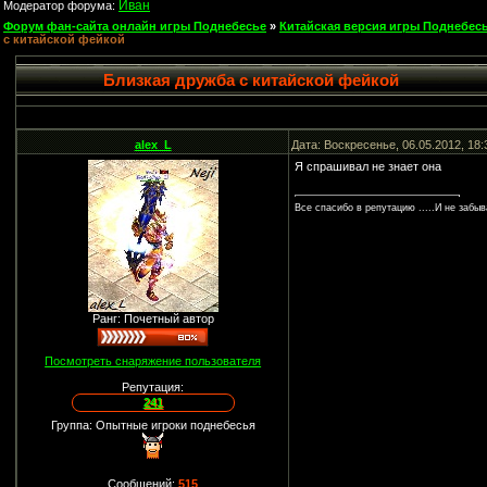
Иван
Модератор форума:
Форум фан-сайта онлайн игры Поднебесье
»
Китайская версия игры Поднебесь
с китайской фейкой
Близкая дружба с китайской фейкой
alex_L
Дата: Воскресенье, 06.05.2012, 18
Я спрашивал не знает она
Все спасибо в репутацию .....И не забыв
Ранг: Почетный автор
Посмотреть снаряжение пользователя
Репутация:
241
Группа: Опытные игроки поднебесья
Сообщений:
515