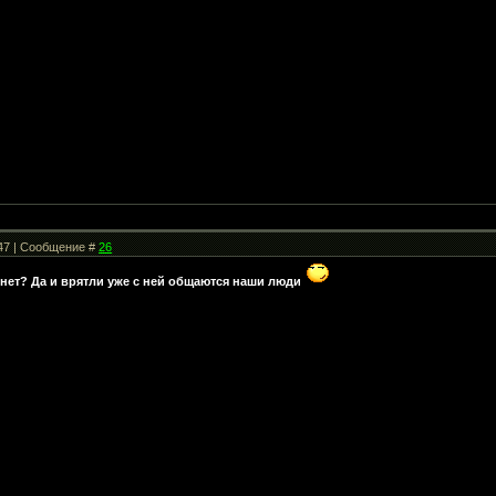
:47 | Сообщение #
26
инет? Да и врятли уже с ней общаются наши люди