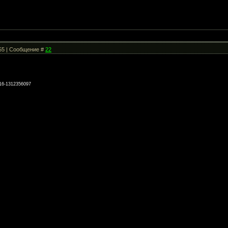
:55 | Сообщение #
22
-16-1312356097