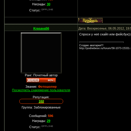
Награды:
30
Статус:
Krasava56
Дата: Воскресенье, 06.05.2012, 19
Спроси у неё скайп или фейсбук))
Создаю аватарки!!!
http://podnebese.ru/forum/58-1073-15331
Ранг: Почетный автор
Звание:
Фотошопер
Посмотреть снаряжение пользователя
Репутация:
102
Группа: Заблокированные
Сообщений:
596
Награды:
29
Статус: