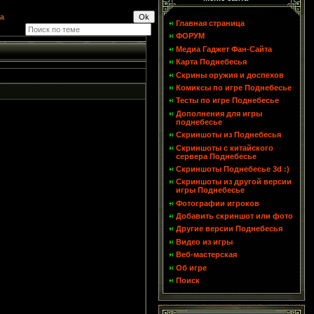
а
Главная страница
ФОРУМ
Медиа Гаджет Фан-Сайта
Карта Поднебесья
Скрины оружия и доспехов
Комиксы по игре Поднебесье
Тесты по игре Поднебесье
Дополнения для игры
поднебесье
Скриншоты из Поднебесья
Скриншоты с китайского
сервера Поднебесье
Скриншоты Поднебесье 3d :)
Скриншоты из другой версии
игры Поднебесье
Фотографии игроков
Добавить скриншот или фото
Другие версии Поднебесья
Видео из игры
Веб-мастерская
Об игре
Поиск