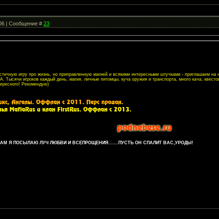
:06 | Сообщение #
23
листичную игру про жизнь, но приправленную магией и всякими интересными штучками - приглашаем на
. Тысячи игроков каждый день, магия, личные питомцы, куча оружия и транспорта, много кача, квесто
тересного! Рекомендую)
М Я ПОСЫЛАЮ ЛУЧ ЛЮБВИ И ВСЕПРОЩЕНИЯ.......ПУСТЬ ОН СПАЛИТ ВАС,УРОДЫ!