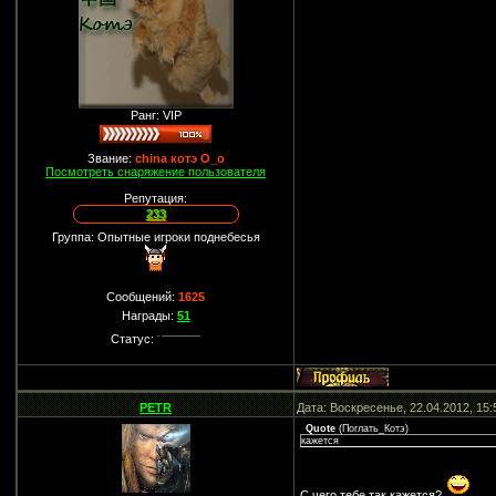
Ранг: VIP
Звание:
china котэ О_о
Посмотреть снаряжение пользователя
Репутация:
233
Группа: Опытные игроки поднебесья
Сообщений:
1625
Награды:
51
Статус:
PETR
Дата: Воскресенье, 22.04.2012, 15
Quote
(
Поглать_Котэ
)
кажется
С чего тебе так кажется?