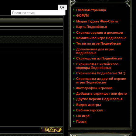
Главная страница
ФОРУМ
Медиа Гаджет Фан-Сайта
Карта Поднебесья
Скрины оружия и доспехов
Комиксы по игре Поднебесье
Тесты по игре Поднебесье
Дополнения для игры
поднебесье
Скриншоты из Поднебесья
Скриншоты с китайского
сервера Поднебесье
Скриншоты Поднебесье 3d :)
Скриншоты из другой версии
игры Поднебесье
Фотографии игроков
Добавить скриншот или фото
Другие версии Поднебесья
Видео из игры
Веб-мастерская
Об игре
Поиск