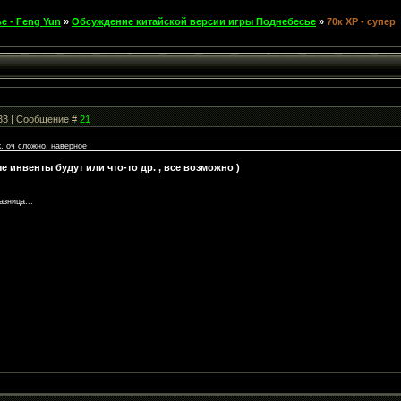
е - Feng Yun
»
Обсуждение китайской версии игры Поднебесье
»
70к ХР - супер
:33 | Сообщение #
21
к. оч сложно. наверное
е инвенты будут или что-то др. , все возможно )
азница...