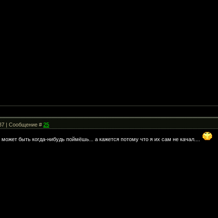
:37 | Сообщение #
25
 может быть когда-нибудь поймёшь... а кажется потому что я их сам не качал....