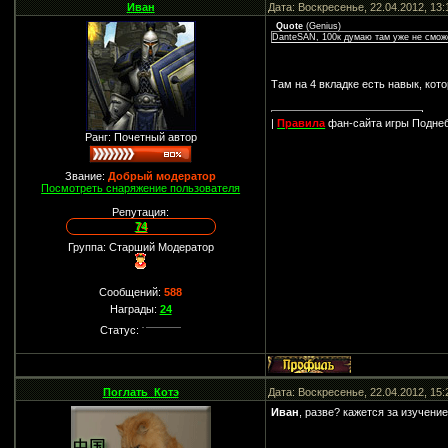
Иван
Дата: Воскресенье, 22.04.2012, 13
Quote
(
Genius
)
DanteSAN, 100к думаю там уже не сможет
Там на 4 вкладке есть навык, кото
|
Правила
фан-сайта игры Подне
Ранг: Почетный автор
Звание:
Добрый модератор
Посмотреть снаряжение пользователя
Репутация:
74
Группа: Старший Модератор
Сообщений:
588
Награды:
24
Статус:
Поглать_Котэ
Дата: Воскресенье, 22.04.2012, 15
Иван
, разве? кажется за изучени