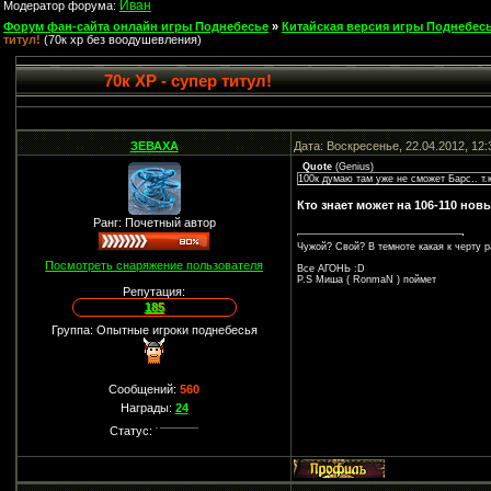
Иван
Модератор форума:
Форум фан-сайта онлайн игры Поднебесье
»
Китайская версия игры Поднебесь
титул!
(70к хр без воодушевления)
70к ХР - супер титул!
ЗЕВАХА
Дата: Воскресенье, 22.04.2012, 12
Quote
(
Genius
)
100к думаю там уже не сможет Барс.. т.
Кто знает может на 106-110 новы
Ранг: Почетный автор
Чужой? Свой? В темноте какая к черту р
Посмотреть снаряжение пользователя
Все АГОНЬ :D
P.S Миша ( RonmaN ) поймет
Репутация:
185
Группа: Опытные игроки поднебесья
Сообщений:
560
Награды:
24
Статус: