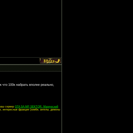
к что 100к набрать вполне реально,
 наш сервер
GTA SA:MP SEKTOR: Магический
в, интересные фракции (зомби, ангелы, демоны