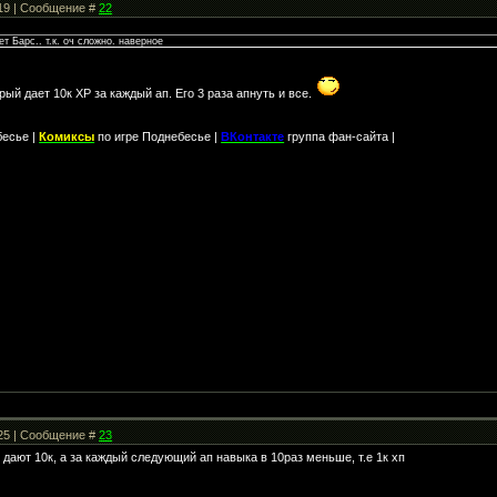
:19 | Сообщение #
22
 Барс.. т.к. оч сложно. наверное
рый дает 10к ХР за каждый ап. Его 3 раза апнуть и все.
бесье |
Комиксы
по игре Поднебесье |
ВКонтакте
группа фан-сайта |
:25 | Сообщение #
23
е дают 10к, а за каждый следующий ап навыка в 10раз меньше, т.е 1к хп