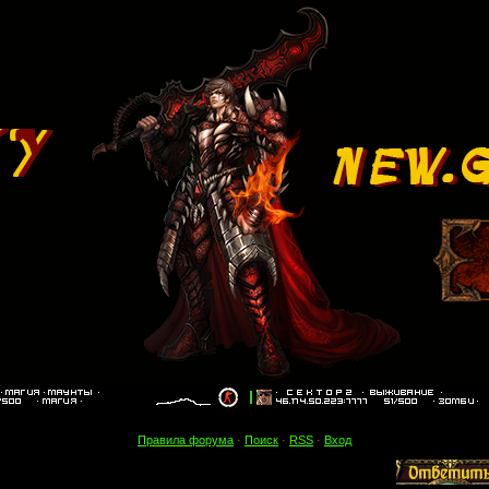
Правила форума
·
Поиск
·
RSS
·
Вход