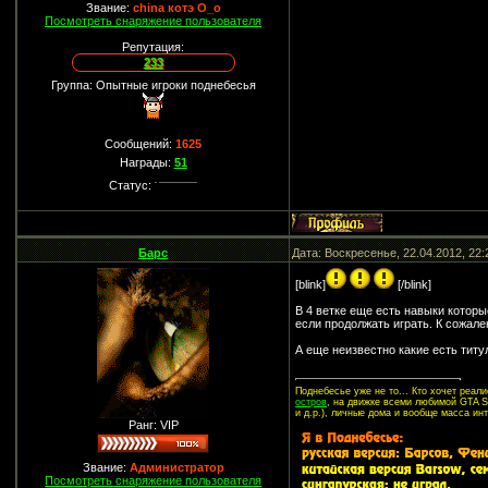
Звание:
china котэ О_о
Посмотреть снаряжение пользователя
Репутация:
233
Группа: Опытные игроки поднебесья
Сообщений:
1625
Награды:
51
Статус:
Барс
Дата: Воскресенье, 22.04.2012, 22
[blink]
[/blink]
В 4 ветке еще есть навыки которы
если продолжать играть. К сожале
А еще неизвестно какие есть титу
Поднебесье уже не то... Кто хочет реа
остров
, на движке всеми любимой GTA SA
и д.р.), личные дома и вообще масса ин
Ранг: VIP
Звание:
Администратор
Посмотреть снаряжение пользователя