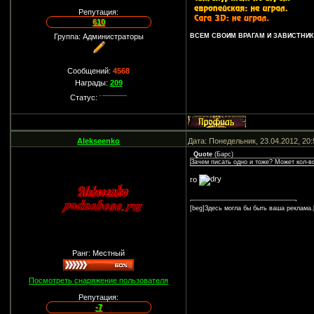
Репутация:
610
Группа: Администраторы
ВСЕМ СВОИМ ВРАГАМ И ЗАВИСТНИКА
Сообщений:
4568
Награды:
209
Статус:
Alekseenko
Дата: Понедельник, 23.04.2012, 20
Quote
(
Барс
)
Зачем писать одно и тоже? Может кол-во
го
[beg]Здесь могла бы быть ваша реклама.
Ранг: Местный
Посмотреть снаряжение пользователя
Репутация:
-7