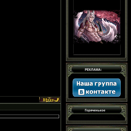
РЕКЛАМА:
Горяченькое