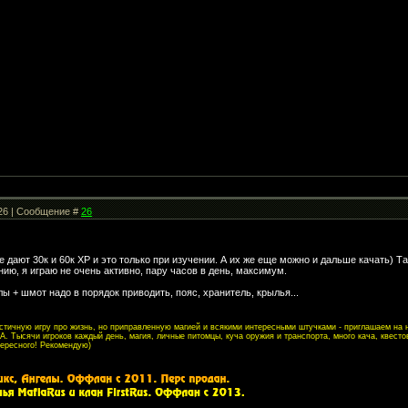
:26 | Сообщение #
26
е дают 30к и 60к ХР и это только при изучении. А их же еще можно и дальше качать) Та
нию, я играю не очень активно, пару часов в день, максимум.
лы + шмот надо в порядок приводить, пояс, хранитель, крылья...
листичную игру про жизнь, но приправленную магией и всякими интересными штучками - приглашаем на
. Тысячи игроков каждый день, магия, личные питомцы, куча оружия и транспорта, много кача, квесто
тересного! Рекомендую)