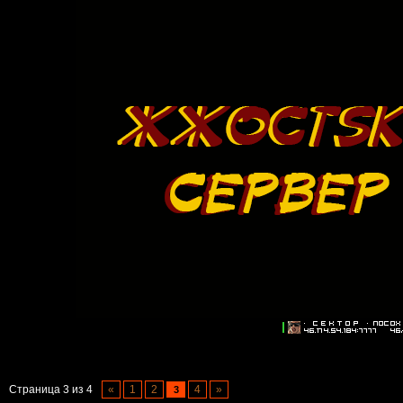
Страница
3
из
4
«
1
2
4
»
3