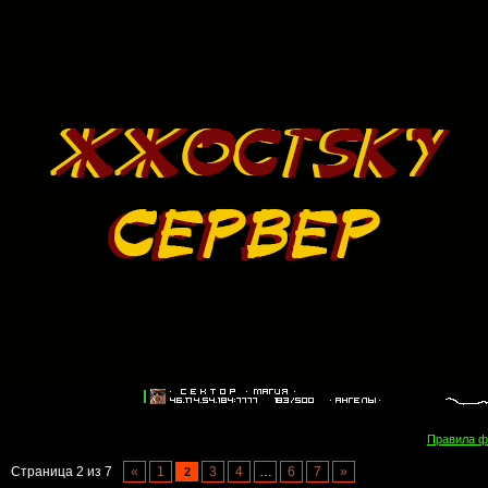
Правила 
Страница
2
из
7
«
1
3
4
…
6
7
»
2