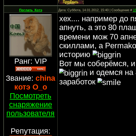
Поглать_Котэ
Дата: Суббота, 14.01.2012, 15:40 | Сообщение #
1
хех.... например до 
апнуть, а это 80 пл
времени мож 70 апнет
скиллами, а Permak
историю
Ранг: VIP
Вот мы соберёмся, и
и одемся на
Звание:
china
заработок
котэ О_о
Посмотреть
снаряжение
пользователя
Репутация: