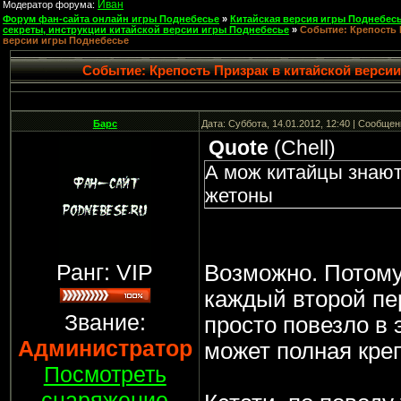
Иван
Модератор форума:
Форум фан-сайта онлайн игры Поднебесье
»
Китайская версия игры Поднебесь
секреты, инструкции китайской версии игры Поднебесье
»
Событие: Крепость 
версии игры Поднебесье
Событие: Крепость Призрак в китайской верси
Барс
Дата: Суббота, 14.01.2012, 12:40 | Сообще
Quote
(
Chell
)
А мож китайцы знаю
жетоны
Ранг: VIP
Возможно. Потому
каждый второй пе
Звание:
просто повезло в э
Администратор
может полная креп
Посмотреть
снаряжение