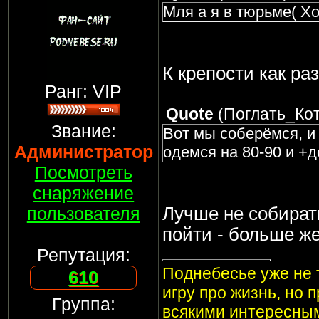
Мля а я в тюрьме( Хо
К крепости как ра
Ранг: VIP
Quote
(
Поглать_Ко
Звание:
Вот мы соберёмся, и 
Администратор
одемся на 80-90 и +
Посмотреть
снаряжение
пользователя
Лучше не собирать
пойти - больше же
Репутация:
Поднебесье уже не т
610
игру про жизнь, но 
Группа:
всякими интересным