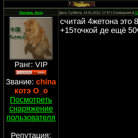
Поглать_Котэ
Дата: Суббота, 14.01.2012, 17:47 | Сообщение #
1
считай 4жетона это 
+15точкой де ещё 50
Ранг: VIP
Звание:
china
котэ О_о
Посмотреть
снаряжение
пользователя
Репутация: