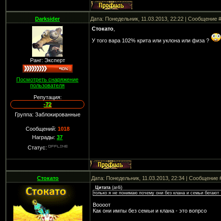
Darksider
Дата: Понедельник, 11.03.2013, 22:22 | Сообщение 
Стокато
,
У того вара 102% крита или уклона или физа ?
Ранг: Эксперт
Посмотреть снаряжение
пользователя
Репутация:
-72
Группа: Заблокированные
Сообщений:
1018
Награды:
37
Статус:
Стокато
Дата: Понедельник, 11.03.2013, 22:34 | Сообщение
Цитата
(
ar4i
)
только я не понимаю почему они без клана и семьи бегают
Воооот
Как они импы без семьи и клана - это вопрсо