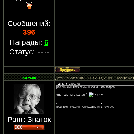
Сообщений:
396
Награды:
6
Статус:
ВаРтАнК
Дата: Понедельник, 11.03.2013, 23:09 | Сообщение
Цитата
(
Стокато
)
Как они импы без семьи и клана - это вопрсо
опыта много капает)
[beg]воин_Мерлин,Феникс,Янь-тянь,70+[/beg]
Ранг: Знаток