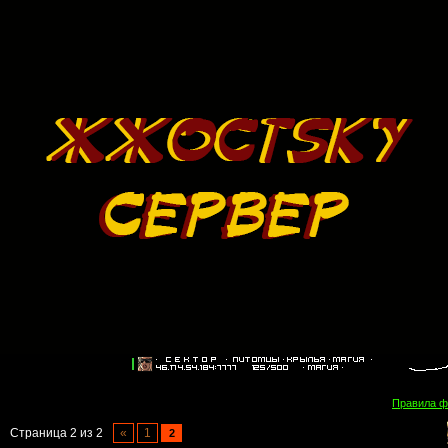
Правила 
Страница
2
из
2
«
1
2