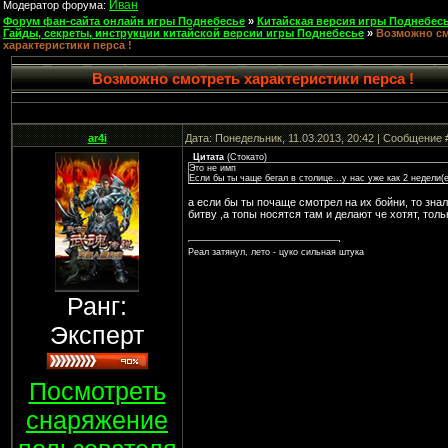
Иван
Модератор форума:
Форум фан-сайта онлайн игры Поднебесье
»
Китайская версия игры Поднебесь
Гайды, секреты, инструкции китайской версии игры Поднебесье
»
Возможно см
характеристики перса !
Возможно смотреть характеристики перса !
ar4i
Дата: Понедельник, 11.03.2013, 20:42 | Сообщение
Цитата
(
Стокато
)
Это не имп
Если бы ты чаще бегал в столице...у нас уже как 2 недели(
а если бы ты почаще смотрел на их бойни, то знал 
битву ,а топы носятся там и делают че хотят, тол
Реал затянул, лето - цуко сильная штука
Ранг:
Эксперт
Посмотреть
снаряжение