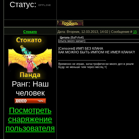
Статус:
Стокато
Дата: Вторник, 12.03.2013, 14:02 | Сообщение #
15
Цитата
(
ВаРтАнК
)
опыта много капает)
[Censored] ИМП БЕЗ КЛАНА
КАК МОЖНО БЫТЬ ИМПОМ НЕ ИМЕЯ КЛАНА?!
Временно не играю, катастрофически много дел в реале
Буду не меньше чем через месяц =(
Ранг: Наш
человек
Посмотреть
снаряжение
пользователя