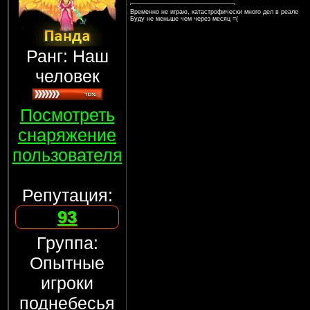
Временно не играю, катастрофически много дел в реале
Буду не меньше чем через месяц =(
Ранг: Наш
человек
Посмотреть
снаряжение
пользователя
Репутация:
93
Группа:
Опытные
игроки
поднебесья