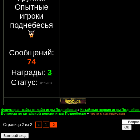
Опытные
игроки
поднебесья
Сообщений:
74
Награды:
3
Статус:
Форум фан-сайта онлайн игры Поднебесье
»
Китайская версия игры Поднебесь
Вопросы по китайской версии игры Поднебесье
»
чтото с китаем+самп
Страница
2
из
2
«
1
2