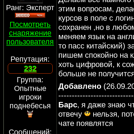
Ранг: Эксперт
этим вопросам, дела
курсов в поле с логи
Посмотреть
сохранен ,но в любо
снаряжение
меняем язык на англи
пользователя
то пасс китайский) з
пишем спокойно на к
Репутация:
хоть цифровой, к со
232
больше не получится
Группа:
Добавлено
(26.09.20
Опытные
----------------------------
игроки
Барс
, я даже знаю 
поднебесья
отвечу
нельзя, пот
чате появлятся
Сообщений: