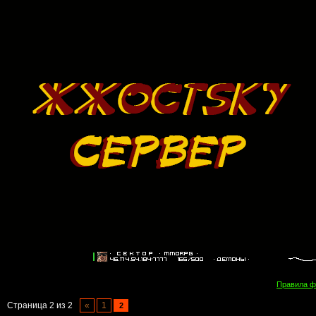
Правила 
Страница
2
из
2
«
1
2