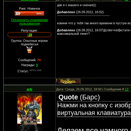
дак я с вашего и скачал(((
Ранг: Новичок
Добавлено
(26.09.2012, 16:02)
---------------------------------------------
Посмотреть снаряжение
извини что у тебя так много времени в пустую и
пользователя
Добавлено
(26.09.2012, 16:07)][color=red]кстат
Репутация:
максимальной тянет?
-18
Группа: Опытные игроки
поднебесья
Сообщений:
74
Награды:
3
Статус:
ar4i
Дата: Среда, 26.09.2012, 18:00 | Сообщение #
13
Quote
(
Барс
)
Нажми на кнопку с изоб
виртуальная клавиатура
Делаем все намного 