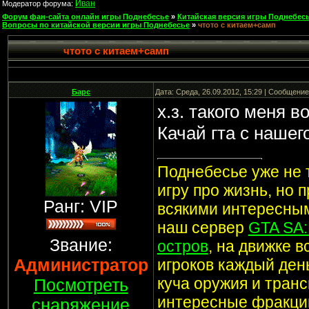
Иван
Модератор форума:
Форум фан-сайта онлайн игры Поднебесье
»
Китайская версия игры Поднебесь
Вопросы по китайской версии игры Поднебесье
»
чтото с китаем+самп
чтото с китаем+самп
Барс
Дата: Среда, 26.09.2012, 15:29 | Сообщени
х.з. такого меня 
Качай гта с нашег
Поднебесье уже не т
игру про жизнь, но 
Ранг: VIP
всякими интересным
наш сервер
GTA SA
Звание:
остров
, на движке 
Администратор
игроков каждый ден
куча оружия и транс
Посмотреть
интересные фракции
снаряжение