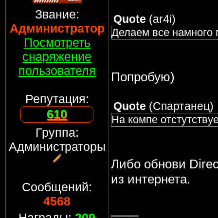
Звание:
Quote
(
ar4i
)
Администратор
Делаем все намного 
Посмотреть
снаряжение
пользователя
Попробую)
Репутация:
Quote
(
Спартанец
)
610
На компе отстутствуе
Группа:
Администраторы
Либо обнови Direc
из интернета.
Сообщений:
4568
____
Награды:
209