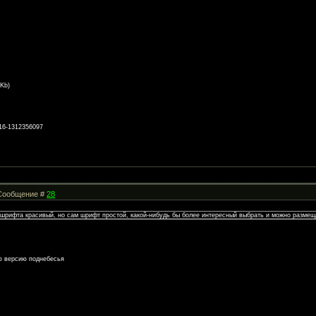
 Kb)
-16-1312356097
| Сообщение #
28
 шрифта красивый, но сам шрифт простой, какой-нибудь бы более интересный выбрать и можно размещ
ую версию поднебесья