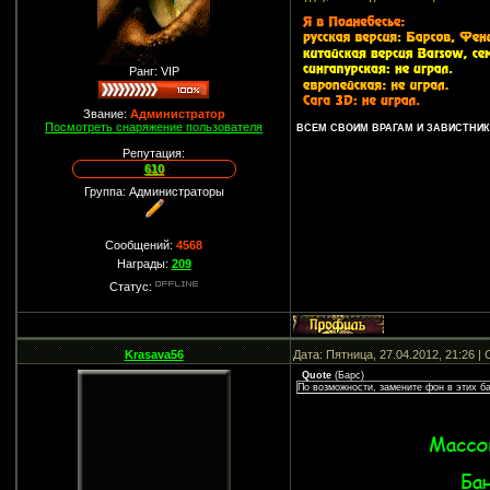
Ранг: VIP
Звание:
Администратор
Посмотреть снаряжение пользователя
ВСЕМ СВОИМ ВРАГАМ И ЗАВИСТНИКА
Репутация:
610
Группа: Администраторы
Сообщений:
4568
Награды:
209
Статус:
Krasava56
Дата: Пятница, 27.04.2012, 21:26 
Quote
(
Барс
)
По возможности, замените фон в этих б