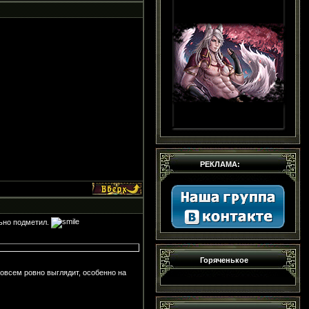
РЕКЛАМА:
льно подметил.
Горяченькое
совсем ровно выглядит, особенно на