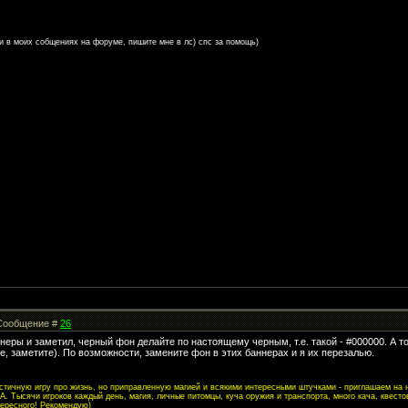
и в моих собщениях на форуме, пишите мне в лс) спс за помощь)
| Сообщение #
26
неры и заметил, черный фон делайте по настоящему черным, т.е. такой - #000000. А т
е, заметите). По возможности, замените фон в этих баннерах и я их перезалью.
листичную игру про жизнь, но приправленную магией и всякими интересными штучками - приглашаем на
. Тысячи игроков каждый день, магия, личные питомцы, куча оружия и транспорта, много кача, квесто
тересного! Рекомендую)