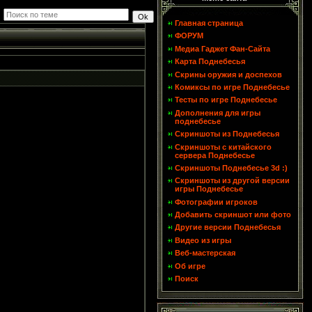
Главная страница
ФОРУМ
Медиа Гаджет Фан-Сайта
Карта Поднебесья
Скрины оружия и доспехов
Комиксы по игре Поднебесье
Тесты по игре Поднебесье
Дополнения для игры
поднебесье
Скриншоты из Поднебесья
Скриншоты с китайского
сервера Поднебесье
Скриншоты Поднебесье 3d :)
Скриншоты из другой версии
игры Поднебесье
Фотографии игроков
Добавить скриншот или фото
Другие версии Поднебесья
Видео из игры
Веб-мастерская
Об игре
Поиск