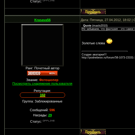
Статус:
Krasava56
Дата: Пятница, 27.04.2012, 18:02 
Quote
(
maslo2010
)
Не забываем, что фантазия - это самое 
Золотые слова
Создаю аватарки!!!
http://podnebese.ru/forum/58-1073-15331
Ранг: Почетный автор
Звание:
Фотошопер
Посмотреть снаряжение пользователя
Репутация:
102
Группа: Заблокированные
Сообщений:
596
Награды:
29
Статус: