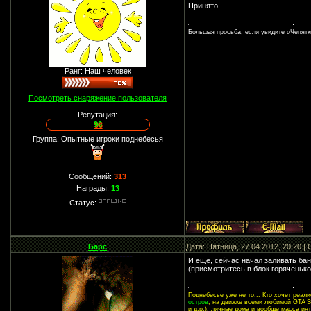
Принято
Большая просьба, если увидите оЧепятк
Ранг: Наш человек
Посмотреть снаряжение пользователя
Репутация:
96
Группа: Опытные игроки поднебесья
Сообщений:
313
Награды:
13
Статус:
Барс
Дата: Пятница, 27.04.2012, 20:20 
И еще, сейчас начал заливать бан
(присмотритесь в блок горяченько
Поднебесье уже не то... Кто хочет реа
остров
, на движке всеми любимой GTA SA
и д.р.), личные дома и вообще масса ин