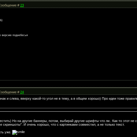
| Сообщение #
23
b)
ую версию поднебесья
| Сообщение #
24
знак и слева, вверху какой-то угол не в тему, а в общем хорошо) Про идеи тоже прави
тить) Но на другие баннеры, потом, выбирай другие шрифты что ли.. Как-то этот не 
скриншоты". И очень хорошо, что с картинками совместил, а не только текст.
ать уже.