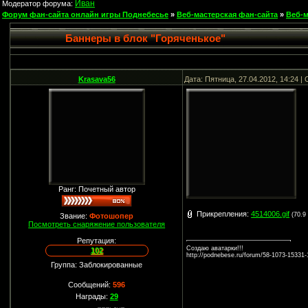
Иван
Модератор форума:
Форум фан-сайта онлайн игры Поднебесье
»
Веб-мастерская фан-сайта
»
Веб-м
Баннеры в блок "Горяченькое"
Krasava56
Дата: Пятница, 27.04.2012, 14:24 
Ранг: Почетный автор
Прикрепления:
4514006.gif
(70.9
Звание:
Фотошопер
Посмотреть снаряжение пользователя
Репутация:
Создаю аватарки!!!
102
http://podnebese.ru/forum/58-1073-15331
Группа: Заблокированные
Сообщений:
596
Награды:
29