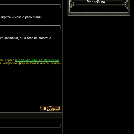
Мини-Игра
выбрать и можно размещать.
ес картинки, а на глаз не заметно
 наш сервер
GTA SA:MP SEKTOR: Магический
в, интересные фракции (зомби, ангелы, демоны