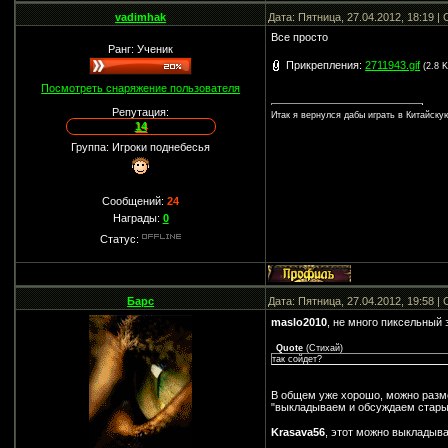
vadimhak
Дата: Пятница, 27.04.2012, 18:19 
Все просто
Ранг: Ученик
Прикрепления:
2711943.gif
(2.8 K
Посмотреть снаряжение пользователя
Репутация:
Итак я вернулся дабы играть в Китайск
14
Группа: Игроки поднебесья
Сообщений:
24
Награды:
0
Статус:
Барс
Дата: Пятница, 27.04.2012, 19:58 
maslo2010
, не много пиксельный 
Quote
(
Стихай
)
так сойдет?
В общем уже хорошо, можно размес
"выкладываем и обсуждаем старые 
Krasava56
, этот можно выкладыв