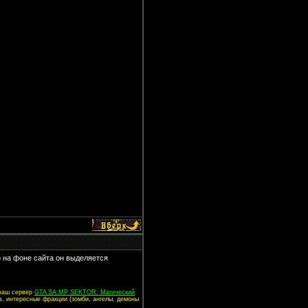
о на фоне сайта он выделяется
 наш сервер
GTA SA:MP SEKTOR: Магический
в, интересные фракции (зомби, ангелы, демоны