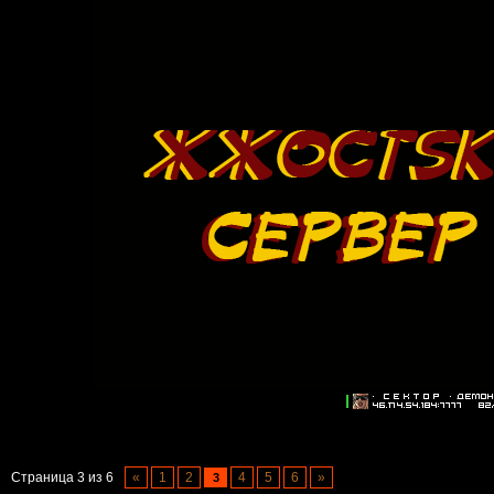
Страница
3
из
6
«
1
2
4
5
6
»
3