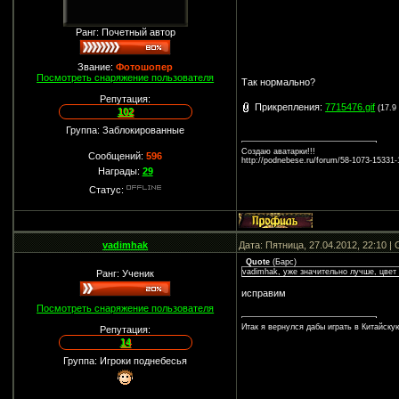
Ранг: Почетный автор
Звание:
Фотошопер
Посмотреть снаряжение пользователя
Так нормально?
Репутация:
Прикрепления:
7715476.gif
(17.9
102
Группа: Заблокированные
Создаю аватарки!!!
Сообщений:
596
http://podnebese.ru/forum/58-1073-15331
Награды:
29
Статус:
vadimhak
Дата: Пятница, 27.04.2012, 22:10 
Quote
(
Барс
)
vadimhak, уже значительно лучше, цвет
Ранг: Ученик
исправим
Посмотреть снаряжение пользователя
Итак я вернулся дабы играть в Китайск
Репутация:
14
Группа: Игроки поднебесья