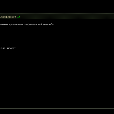
| Сообщение #
22
главное при создании графики или ещё чего либо
-16-1312356097