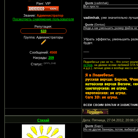
Ранг: VIP
Quote
(
vadimhak
)
Все просто
Звание:
Администратор
vadimhak
, уже значительно лучш
Посмотреть снаряжение пользователя
Quote
(
Genius
)
Репутация:
Люди,а как уменьшить размер файла не 
610
Группа: Администраторы
Убрать эффекты, уменьшить разм
будет.
___
Сообщений:
4568
Награды:
209
Поднебесье уже не то... Кто хочет реа
Статус:
остров
, на движке всеми любимой GTA SA
и д.р.), личные дома и вообще масса ин
ВСЕМ СВОИМ ВРАГАМ И ЗАВИСТНИКА
Стихай
Дата: Пятница, 27.04.2012, 20:06 
Quote
(
Барс
)
Но на другие баннеры, потом, выбирай д