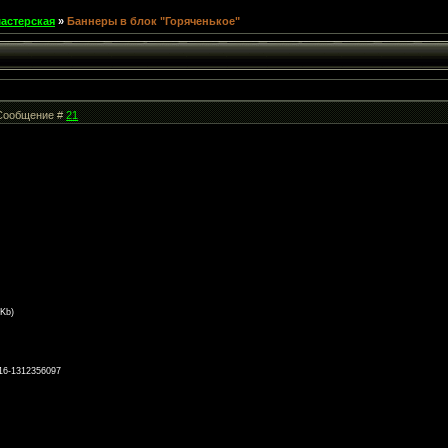
астерская
»
Баннеры в блок "Горяченькое"
| Сообщение #
21
 Kb)
-16-1312356097