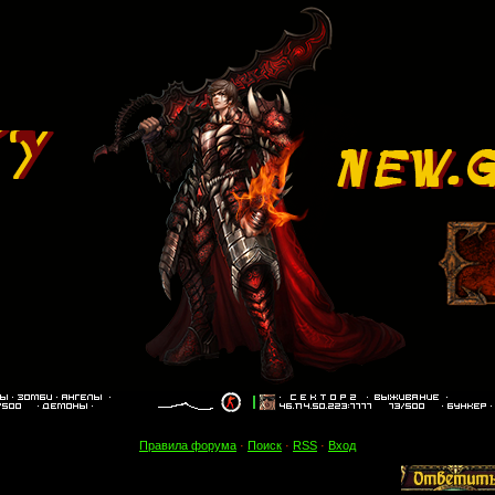
Правила форума
·
Поиск
·
RSS
·
Вход