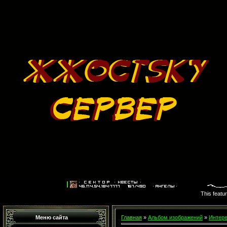
This featu
Меню сайта
Главная
»
Альбом изображений
»
Интере