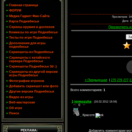
Главная страница
ФОРУМ
Медиа Гаджет Фан-Сайта
Просмотров
: 34
Дата
: 1
Карта Поднебесья
Скрины оружия и доспехов
Просмотреть и
Комиксы по игре Поднебесье
Тесты по игре Поднебесье
Дополнения для игры
поднебесье
Скриншоты из Поднебесья
Скриншоты с китайского
сервера Поднебесье
Скриншоты Поднебесье 3d :)
Скриншоты из другой версии
игры Поднебесье
« Предыдущая
|
275
276
277
2
Фотографии игроков
Добавить скриншот или фото
Всего комментариев
:
1
Другие версии Поднебесья
Видео из игры
1
tormozuha
(16.02.2012 16:04)
Веб-мастерская
0
Об игре
Поиск
Красотя
РЕКЛАМА:
Добавлять комментарии могу