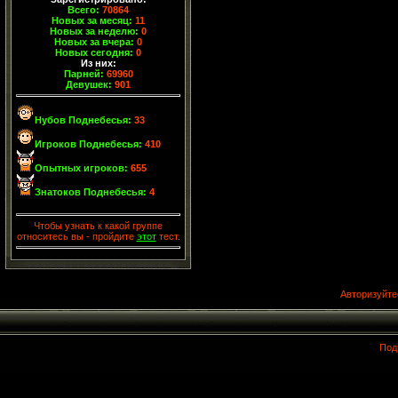
Всего:
70864
Новых за месяц:
11
Новых за неделю:
0
Новых за вчера:
0
Новых сегодня:
0
Из них:
Парней:
69960
Девушек:
901
Нубов Поднебесья:
33
Игроков Поднебесья:
410
Опытных игроков:
655
Знатоков Поднебесья:
4
Чтобы узнать к какой группе
относитесь вы - пройдите
этот
тест.
Авторизуйте
Под