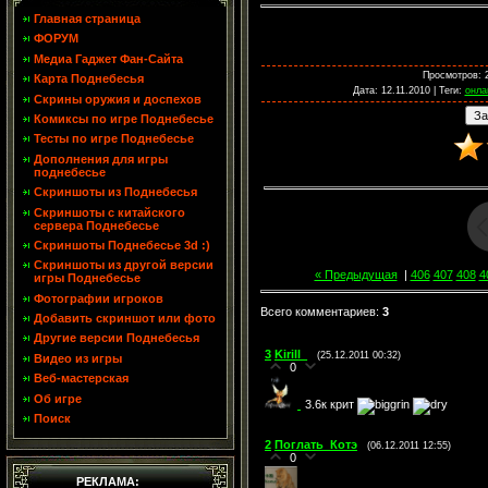
Главная страница
ФОРУМ
Медиа Гаджет Фан-Сайта
Просмотров
: 
Карта Поднебесья
Дата
: 12.11.2010 |
Теги
:
онла
Скрины оружия и доспехов
Комиксы по игре Поднебесье
Тесты по игре Поднебесье
Дополнения для игры
поднебесье
Скриншоты из Поднебесья
Скриншоты с китайского
сервера Поднебесье
Скриншоты Поднебесье 3d :)
Скриншоты из другой версии
« Предыдущая
|
406
407
408
4
игры Поднебесье
Фотографии игроков
Всего комментариев
:
3
Добавить скриншот или фото
Другие версии Поднебесья
3
Kirill_
(25.12.2011 00:32)
Видео из игры
0
Веб-мастерская
Об игре
3.6к крит
Поиск
2
Поглать_Котэ
(06.12.2011 12:55)
0
РЕКЛАМА: