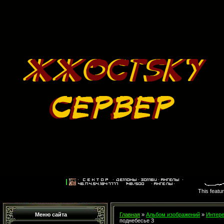
This featu
Меню сайта
Главная
»
Альбом изображений
»
Интере
поднебесье 3