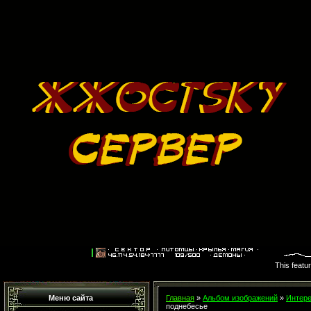
This featu
Меню сайта
Главная
»
Альбом изображений
»
Интере
поднебесье