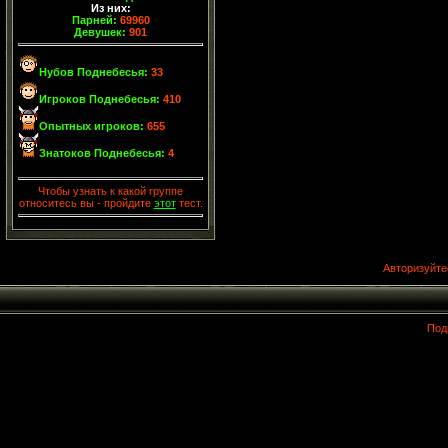
Из них:
Парней:
69960
Девушек:
901
Нубов Поднебесья:
33
Игроков Поднебесья:
410
Опытных игроков:
655
Знатоков Поднебесья:
4
Чтобы узнать к какой группе
относитесь вы - пройдите
этот
тест.
Авторизуйте
Под