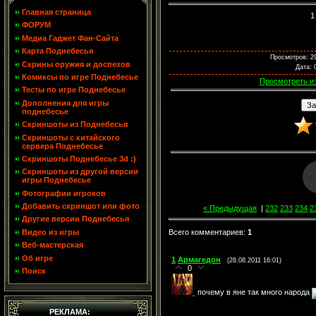
Главная страница
1
ФОРУМ
Медиа Гаджет Фан-Сайта
Карта Поднебесья
Просмотров
: 2
Скрины оружия и доспехов
Дата
: 
Комиксы по игре Поднебесье
Просмотреть и
Тесты по игре Поднебесье
Дополнения для игры
поднебесье
Скриншоты из Поднебесья
Скриншоты с китайского
сервера Поднебесье
Скриншоты Поднебесье 3d :)
Скриншоты из другой версии
игры Поднебесье
Фотографии игроков
Добавить скриншот или фото
« Предыдущая
|
232
233
234
2
Другие версии Поднебесья
Видео из игры
Всего комментариев
:
1
Веб-мастерская
Об игре
1
Армагедон
(28.08.2011 16:01)
0
Поиск
почему в яне так много народа
РЕКЛАМА: