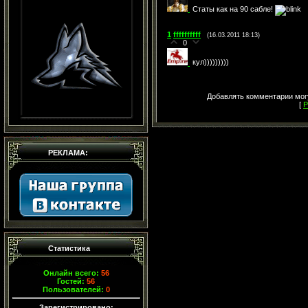
Статы как на 90 сабле!
1
ffffffffff
(16.03.2011 18:13)
0
кул)))))))))
Добавлять комментарии могу
[
Р
РЕКЛАМА:
Статистика
Онлайн всего:
56
Гостей:
56
Пользователей:
0
Зарегистрировано: