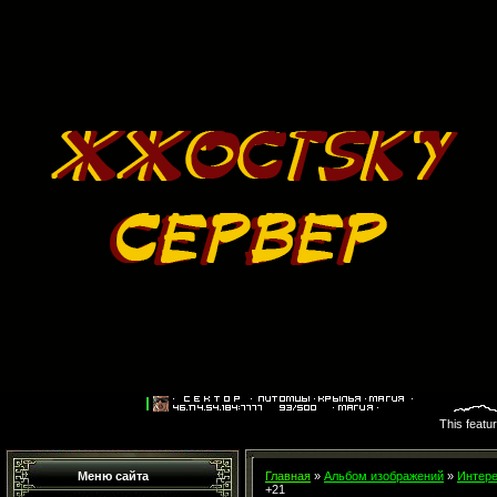
This featu
Меню сайта
Главная
»
Альбом изображений
»
Интере
+21