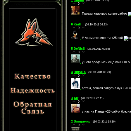
7
truba4
(01.12.2011 14:15)
0
Продал квартиру купил саблю
6
Kirill_
(09.10.2011 08:33)
0
У Асамитов ипочти +25 всё
5
DeNisS
(26.05.2011 09:54)
0
у него вроде меч еще бож.+10 б
4
НикиТа
(30.03.2011 00:49)
0
артем, ловкач замутил лук +20 н
3
Arr
(28.03.2011 22:41)
0
у нас на Панде +25 сабля бож на
2
Владимир
(16.03.2011 18:16)
0