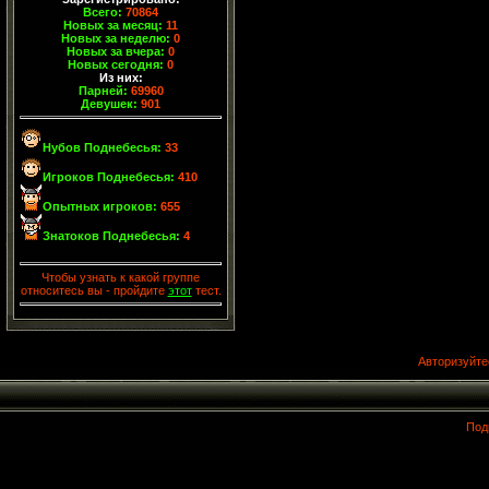
Всего:
70864
Новых за месяц:
11
Новых за неделю:
0
Новых за вчера:
0
Новых сегодня:
0
Из них:
Парней:
69960
Девушек:
901
Нубов Поднебесья:
33
Игроков Поднебесья:
410
Опытных игроков:
655
Знатоков Поднебесья:
4
Чтобы узнать к какой группе
относитесь вы - пройдите
этот
тест.
Авторизуйте
Под