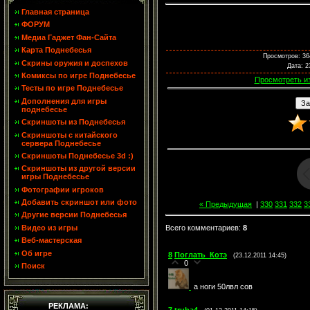
Главная страница
ФОРУМ
Медиа Гаджет Фан-Сайта
Карта Поднебесья
Просмотров
: 36
Скрины оружия и доспехов
Дата
: 2
Комиксы по игре Поднебесье
Просмотреть и
Тесты по игре Поднебесье
Дополнения для игры
поднебесье
Скриншоты из Поднебесья
Скриншоты с китайского
сервера Поднебесье
Скриншоты Поднебесье 3d :)
Скриншоты из другой версии
игры Поднебесье
Фотографии игроков
Добавить скриншот или фото
« Предыдущая
|
330
331
332
3
Другие версии Поднебесья
Видео из игры
Всего комментариев
:
8
Веб-мастерская
Об игре
8
Поглать_Котэ
(23.12.2011 14:45)
0
Поиск
а ноги 50лвл сов
РЕКЛАМА: