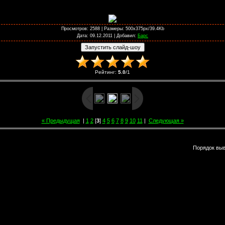
Просмотров
: 2588 |
Размеры
: 500x375px/39.4Kb
Дата
: 09.12.2011 |
Добавил
:
Барс
Рейтинг
:
5.0
/
1
« Предыдущая
|
1
2
[
3
]
4
5
6
7
8
9
10
11
|
Следующая »
Порядок вы