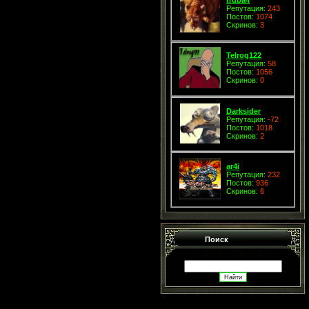
Репутация:
243
Постов:
1074
Скринов:
3
Telrog122
Репутация:
58
Постов:
1056
Скринов:
0
Darksider
Репутация:
-72
Постов:
1018
Скринов:
2
ar4i
Репутация:
232
Постов:
936
Скринов:
6
Поиск