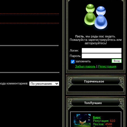
Гость
, мы рады вас видеть.
Пожалуйста зарегистрируйтесь или
авторизуйтесь!
Логин:
Пароль:
запомнить
Забыл пароль
|
Регистрация
Горяченькое
вода комментариев:
ТопЛучших
Барс
Репутация:
610
Постов:
4568