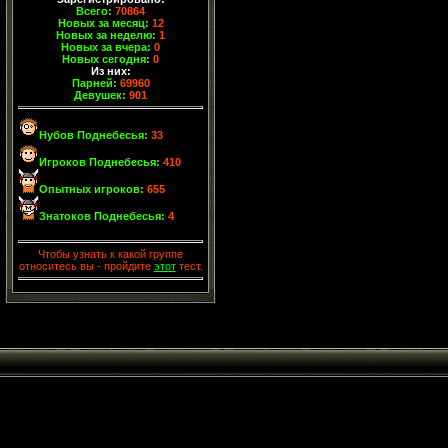
Всего:
70864
Новых за месяц:
12
Новых за неделю:
1
Новых за вчера:
0
Новых сегодня:
0
Из них:
Парней:
69960
Девушек:
901
Нубов Поднебесья:
33
Игроков Поднебесья:
410
Опытных игроков:
655
Знатоков Поднебесья:
4
Чтобы узнать к какой группе
относитесь вы - пройдите
этот
тест.