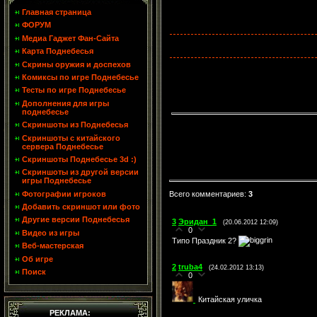
Главная страница
ФОРУМ
Медиа Гаджет Фан-Сайта
Карта Поднебесья
Скрины оружия и доспехов
Комиксы по игре Поднебесье
Тесты по игре Поднебесье
Дополнения для игры
поднебесье
Скриншоты из Поднебесья
Скриншоты с китайского
сервера Поднебесье
Скриншоты Поднебесье 3d :)
Скриншоты из другой версии
игры Поднебесье
Фотографии игроков
Всего комментариев
:
3
Добавить скриншот или фото
Другие версии Поднебесья
3
Эридан_1
(20.06.2012 12:09)
0
Видео из игры
Типо Праздник 2?
Веб-мастерская
Об игре
2
truba4
(24.02.2012 13:13)
Поиск
0
Китайская уличка
РЕКЛАМА: