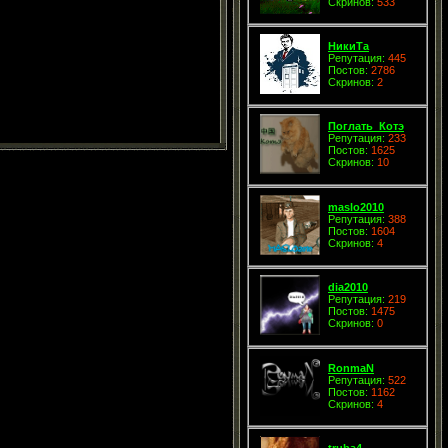
Скринов:
533
НикиТа
Репутация:
445
Постов:
2786
Скринов:
2
Поглать_Котэ
Репутация:
233
Постов:
1625
Скринов:
10
maslo2010
Репутация:
388
Постов:
1604
Скринов:
4
dia2010
Репутация:
219
Постов:
1475
Скринов:
0
RonmaN
Репутация:
522
Постов:
1162
Скринов:
4
truba4