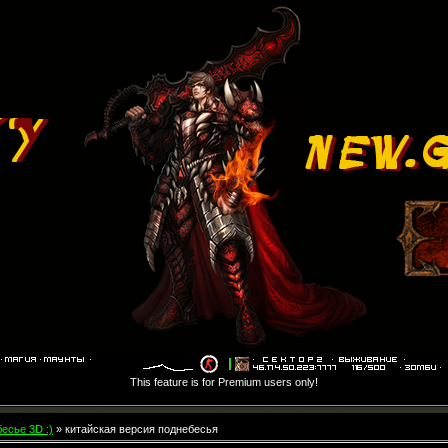
This feature is for Premium users only!
есье 3D :)
» китайская версия поднебесья