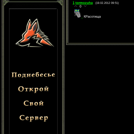
1
tormozuha
(19.02.2012 09:51)
0
КРасотища