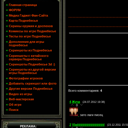
Главная страница
ФОРУМ
Медиа Гаджет Фан-Сайта
Карта Поднебесья
Скрины оружия и доспехов
Комиксы по игре Поднебесье
Тесты по игре Поднебесье
Дополнения для игры
поднебесье
Скриншоты из Поднебесья
Скриншоты с китайского
сервера Поднебесье
Скриншоты Поднебесье 3d :)
Скриншоты из другой версии
игры Поднебесье
Фотографии игроков
Добавить скриншот или фото
Другие версии Поднебесья
Всего комментариев
:
4
Видео из игры
Веб-мастерская
4
Жуча
(24.07.2012 19:38)
Об игре
0
Поиск
зато лаги писец
2
Vladddddddddddddd
(23.12.2011 15:51
РЕКЛАМА: