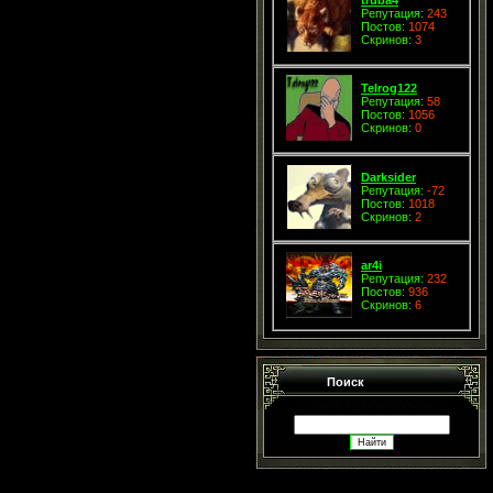
Репутация:
243
Постов:
1074
Скринов:
3
Telrog122
Репутация:
58
Постов:
1056
Скринов:
0
Darksider
Репутация:
-72
Постов:
1018
Скринов:
2
ar4i
Репутация:
232
Постов:
936
Скринов:
6
Поиск