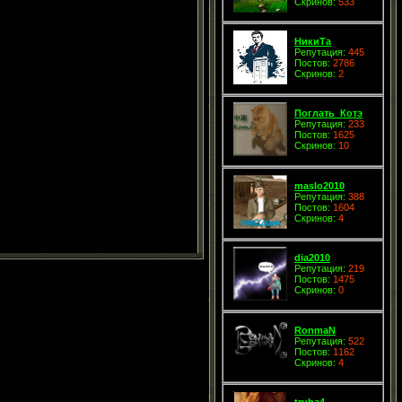
Скринов:
533
НикиТа
Репутация:
445
Постов:
2786
Скринов:
2
Поглать_Котэ
Репутация:
233
Постов:
1625
Скринов:
10
maslo2010
Репутация:
388
Постов:
1604
Скринов:
4
dia2010
Репутация:
219
Постов:
1475
Скринов:
0
RonmaN
Репутация:
522
Постов:
1162
Скринов:
4
truba4