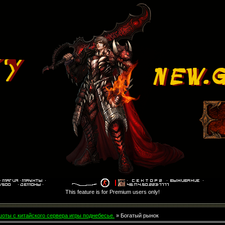
This feature is for Premium users only!
оты с китайского сервера игры поднебесье.
» Богатый рынок