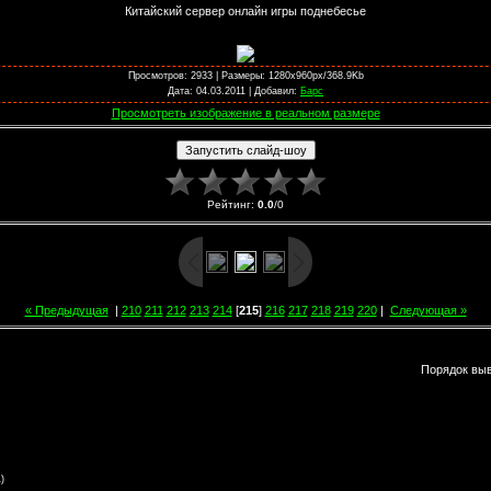
Китайский сервер онлайн игры поднебесье
Просмотров
: 2933 |
Размеры
: 1280x960px/368.9Kb
Дата
: 04.03.2011 |
Добавил
:
Барс
Просмотреть изображение в реальном размере
Рейтинг
:
0.0
/
0
« Предыдущая
|
210
211
212
213
214
[
215
]
216
217
218
219
220
|
Следующая »
Порядок вы
)