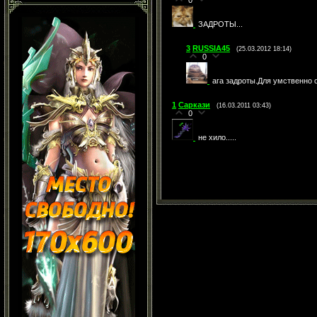
0
ЗАДРОТЫ...
3
RUSSIA45
(25.03.2012 18:14)
0
ага задроты.Для умственн
1
Саркази
(16.03.2011 03:43)
0
не хило.....