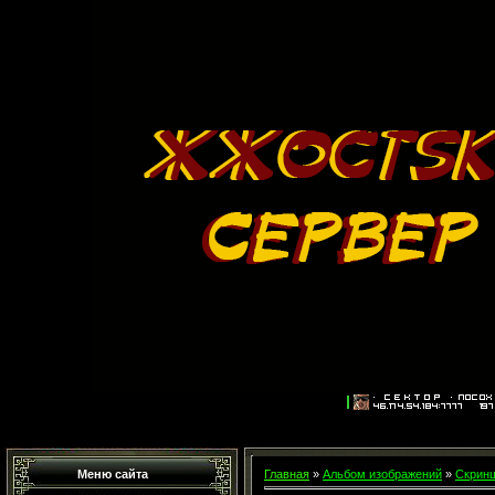
Меню сайта
Главная
»
Альбом изображений
»
Скринш