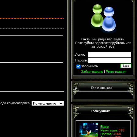
Гость
, мы рады вас видеть.
Пожалуйста зарегистрируйтесь или
авторизуйтесь!
Логин:
Пароль:
запомнить
Забыл пароль
|
Регистрация
Горяченькое
вода комментариев:
ТопЛучших
Барс
Репутация:
610
Постов:
4568