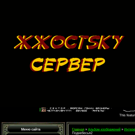
This featu
Меню сайта
Главная
»
Альбом изображений
»
Интере
Поднебесья2