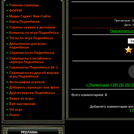
Главная страница
ФОРУМ
Медиа Гаджет Фан-Сайта
Просмотров
: 2
Карта Поднебесья
Дата
: 
Скрины оружия и доспехов
Просмотреть и
Комиксы по игре Поднебесье
Тесты по игре Поднебесье
Дополнения для игры
поднебесье
Скриншоты из Поднебесья
Скриншоты с китайского
сервера Поднебесье
Скриншоты Поднебесье 3d :)
Скриншоты из другой версии
игры Поднебесье
Фотографии игроков
« Предыдущая
|
290
291
292
2
Добавить скриншот или фото
Другие версии Поднебесья
Всего комментариев
:
0
Видео из игры
Веб-мастерская
Добавлять комментарии могу
Об игре
[
Р
Поиск
РЕКЛАМА: