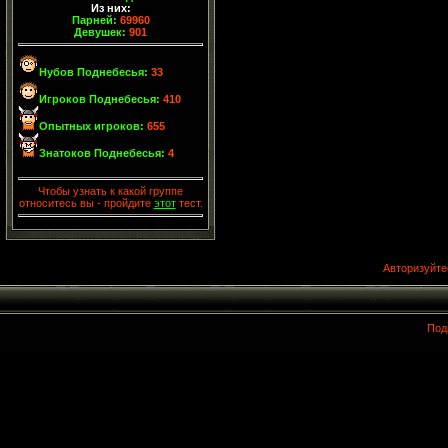
Из них:
Парней:
69960
Девушек:
901
Нубов Поднебесья:
33
Игроков Поднебесья:
410
Опытных игроков:
655
Знатоков Поднебесья:
4
Чтобы узнать к какой группе
относитесь вы - пройдите
этот
тест.
Авторизуйте
Под