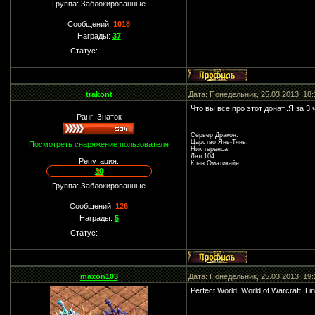
Группа: Заблокированные
Сообщений:
1018
Награды:
37
Статус:
trakont
Дата: Понедельник, 25.03.2013, 18
Что вы все про этот донат..Я за 3
Ранг: Знаток
Сервер Дракон.
Царство Янь-Тянь.
Посмотреть снаряжение пользователя
Ник теренса.
Лвл 104.
Репутация:
Клан Оматикайя
30
Группа: Заблокированные
Сообщений:
126
Награды:
5
Статус:
maxon103
Дата: Понедельник, 25.03.2013, 19
Perfect World, World of Warcraft, Li