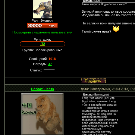
Цитата
(
Барс
)
Какой нафиг в Поднебесье сюжет?
Великий воин спасая свое короле
Изадонатив он пошел понтоватсся
Ранг: Эксперт
Но великий воин получил звание ме
Такой сюжет нрав?
Посмотреть снаряжение пользователя
Репутация:
-72
Группа: Заблокированные
Сообщений:
1018
Награды:
37
Статус:
Поглать_Котэ
Дата: Понедельник, 25.03.2013, 18
Цитата
(
Википедия
)
Feng Yun Online (кит. упр.
风云Online, пиньинь: Fēng
Yún; в российском издании
— Поднебесье) —
компьютерная игра в жанре
MMORPG, основанная на
древней восточной
мифологии. Игра сочетает в
себе увлекательный сюжет,
интересную социальную
составляющую,
оригинальную систему