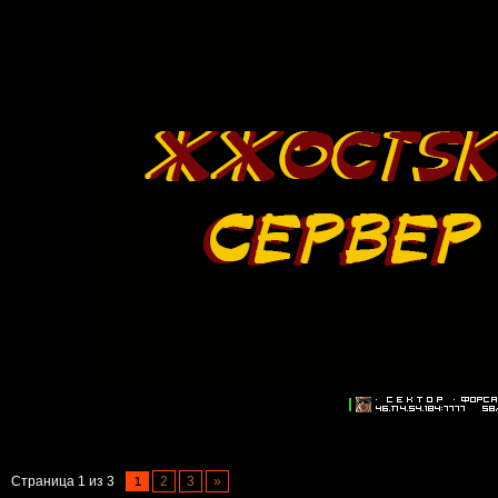
Страница
1
из
3
2
3
»
1