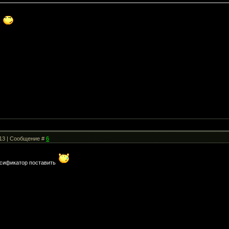
!
:13 | Сообщение #
6
усификатор поставить