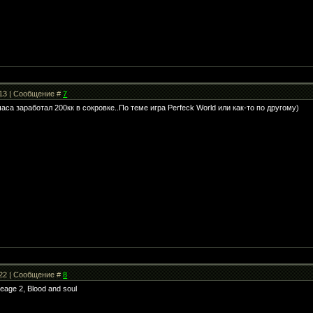
:13 | Сообщение #
7
 часа заработал 200кк в сокровке..По теме игра Perfeck World или как-то по другому)
:22 | Сообщение #
8
neage 2, Blood and soul