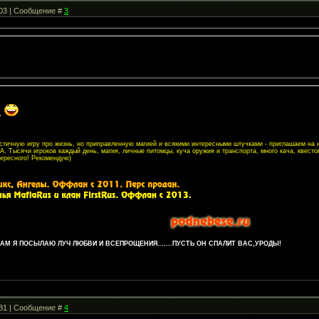
:03 | Сообщение #
3
?
листичную игру про жизнь, но приправленную магией и всякими интересными штучками - приглашаем на
. Тысячи игроков каждый день, магия, личные питомцы, куча оружия и транспорта, много кача, квесто
тересного! Рекомендую)
М Я ПОСЫЛАЮ ЛУЧ ЛЮБВИ И ВСЕПРОЩЕНИЯ.......ПУСТЬ ОН СПАЛИТ ВАС,УРОДЫ!
:31 | Сообщение #
4