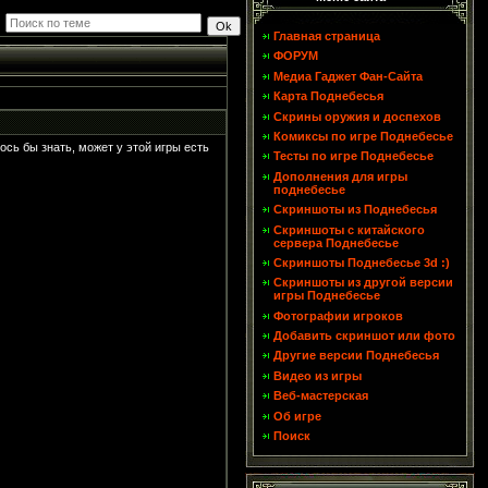
Главная страница
ФОРУМ
Медиа Гаджет Фан-Сайта
Карта Поднебесья
Скрины оружия и доспехов
Комиксы по игре Поднебесье
ось бы знать, может у этой игры есть
Тесты по игре Поднебесье
Дополнения для игры
поднебесье
Скриншоты из Поднебесья
Скриншоты с китайского
сервера Поднебесье
Скриншоты Поднебесье 3d :)
Скриншоты из другой версии
игры Поднебесье
Фотографии игроков
Добавить скриншот или фото
Другие версии Поднебесья
Видео из игры
Веб-мастерская
Об игре
Поиск