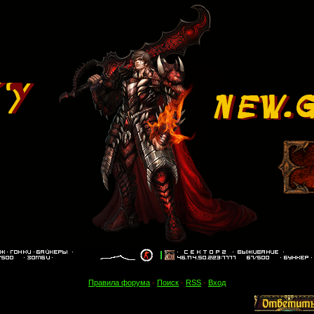
Правила форума
·
Поиск
·
RSS
·
Вход