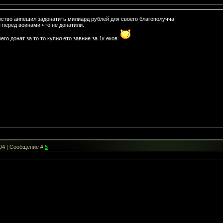
вство аипешил задонатить милиард рублей для своего благополучча.
 перед воинами что не донатили.
го донат за то то купил ето завние за 1к еков
:04 | Сообщение #
5