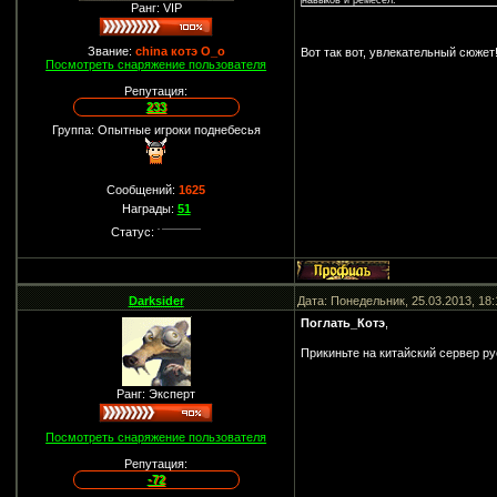
навыков и ремесел.
Ранг: VIP
Звание:
china котэ О_о
Вот так вот, увлекательный сюжет
Посмотреть снаряжение пользователя
Репутация:
233
Группа: Опытные игроки поднебесья
Сообщений:
1625
Награды:
51
Статус:
Darksider
Дата: Понедельник, 25.03.2013, 18
Поглать_Котэ
,
Прикиньте на китайский сервер р
Ранг: Эксперт
Посмотреть снаряжение пользователя
Репутация:
-72