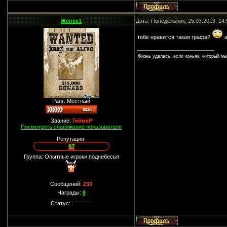
Женёк1
Дата: Понедельник, 25.03.2013, 14
тебе нравится такая графа?
а
Жизнь удалась, если коньяк, который м
Ранг: Местный
Звание:
ГеймеР
Посмотреть снаряжение пользователя
Репутация:
67
Группа: Опытные игроки поднебесья
Сообщений:
230
Награды:
8
Статус: