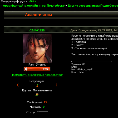
Иван
Модератор форума:
Форум фан-сайта онлайн игры Поднебесье
»
Другие серверы игры Поднебесье
Аналоги игры
CAIIIA1998
Дата: Понедельник, 25.03.2013, 14
Короче понял что в китайские вер
аналоги? Похожие игры по 3 факт
1. Графика
2. Сюжет
3. Система заточки вещей.
За ответы + в репку каждому,зара
Ранг: Ученик
Уровень: 85
Клан: ---
Ник: тЕнЬ_в_мирЕ
Класс: Маг
Посмотреть снаряжение пользователя
Репутация:
7
Группа: Пользователи
Сообщений:
27
Награды:
0
Статус: