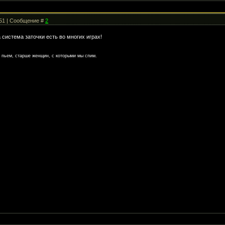
:51 | Сообщение #
2
 система заточки есть во многих играх!
ы пьем, старше женщин, с которыми мы спим.