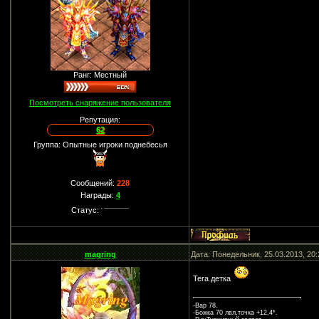
Ранг: Местный
Посмотреть снаряжение пользователя
Репутация:
62
Группа: Опытные игроки поднебесья
Сообщений:
228
Награды:
4
Статус:
magring
Дата: Понедельник, 25.03.2013, 20
Tera детка
-Вар 78.
-Божка 70 лвл,точка +12,4*.