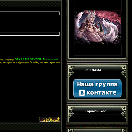
 наш сервер
GTA SA:MP SEKTOR: Магический
в, интересные фракции (зомби, ангелы, демоны
РЕКЛАМА:
Горяченькое