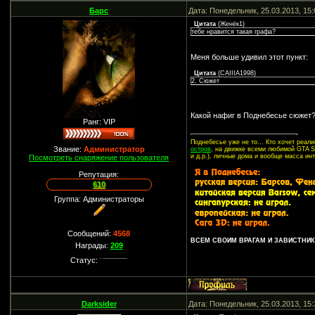
Барс
Дата: Понедельник, 25.03.2013, 15
Цитата
(
Женёк1
)
тебе нравится такая графа?
Меня больше удивил этот пункт:
Цитата
(
CAIIIA1998
)
2. Сюжет
Какой нафиг в Поднебесье сюжет
Ранг: VIP
Поднебесье уже не то... Кто хочет реа
Звание:
Администратор
остров
, на движке всеми любимой GTA SA
и д.р.), личные дома и вообще масса ин
Посмотреть снаряжение пользователя
Репутация:
610
Группа: Администраторы
Сообщений:
4568
ВСЕМ СВОИМ ВРАГАМ И ЗАВИСТНИКА
Награды:
209
Статус:
Darksider
Дата: Понедельник, 25.03.2013, 15