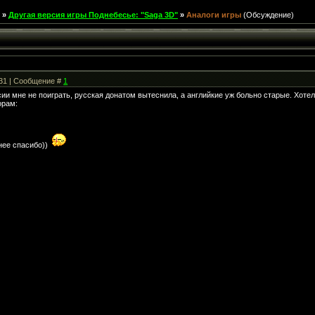
»
Другая версия игры Поднебесье: "Saga 3D"
»
Аналоги игры
(Обсуждение)
:31 | Сообщение #
1
сии мне не поиграть, русская донатом вытеснила, а английкие уж больно старые. Хотел
орам:
нее спасибо))