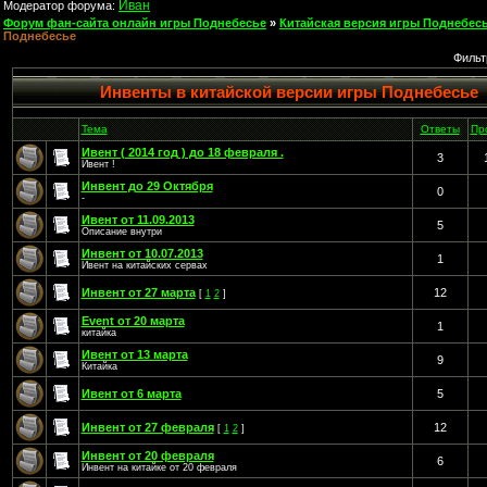
Иван
Модератор форума:
Форум фан-сайта онлайн игры Поднебесье
»
Китайская версия игры Поднебесь
Поднебесье
Фильт
Инвенты в китайской версии игры Поднебесье
Тема
Ответы
Пр
Ивент ( 2014 год ) до 18 февраля .
3
Ивент !
Инвент до 29 Октября
0
-
Ивент от 11.09.2013
5
Описание внутри
Инвент от 10.07.2013
1
Ивент на китайских сервах
Инвент от 27 марта
12
[
1
2
]
Event от 20 марта
1
китайка
Ивент от 13 марта
9
Китайка
Ивент от 6 марта
5
Инвент от 27 февраля
12
[
1
2
]
Инвент от 20 февраля
6
Инвент на китайке от 20 февраля