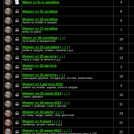
Ивент от 6-го декабря.
4
Инвент от 31 октября
8
Инвент от 24 октября
9
баллы за онлайн в лазурке
Инвент от 17 октября
7
мобы на арене
Ивент от 26 сентября
[
1
2
]
18
лучи,мобы в праздничной
Инвент от 19 сентября
[
1
2
3
]
20
рыбки в лазурке, плавки, чернила и д.р.
Инвент от 29 августа
[
1
2
]
13
глаза в сокру за монеты и д.р.
Инвент от 22 августа
3
повозки
Инвент от 15 августа
[
1
2
]
19
новогодняя деревня, посадка роз, костюм, валентинки
Инвент от 1 августа 2012
4
инвент на онлайн, шарики, котел в лазурке
Инвент на 25 июля 2012
[
1
2
]
16
сажать деревья
Инвент от 18 июля 2012
[
1
2
]
11
инвент с рыбками, скорп в доспах
Инвент от 10 июля
[
1
2
3
]
23
костюмы, панды, шапки, сбор цветочков
Инвент от 4 июля
[
1
2
3
]
21
храбрецы, ци для стража и д.р.
Инвент от 20 июня 2012
[
1
2
3
]
22
инвент на зеркала и штуку которая переводит шмот в 120