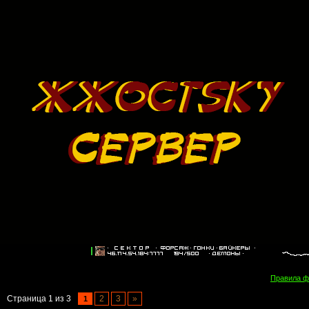
Правила 
Страница
1
из
3
2
3
»
1