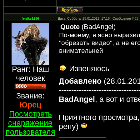
feniks1296
Дата: Суббота, 28.01.2012, 17:18 | Сообщение #
23
Quote
(
BadAngel
)
По-моему, я ясно выразил
"обрезать видео", а не ег
внимательней
Извеняюсь
Ранг: Наш
человек
Добавлено
(28.01.201
--------------------------------
Звание:
BadAngel
, а вот и от
Юрец
Посмотреть
Приятного просмотра,
снаряжение
репу)
пользователя