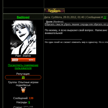
BadAngel
Дата: Суббота, 28.01.2012, 01:40 | Сообщение #
22
Quote
(
Nordmor
)
Обрезать смысли убрать лишние секунды или обрезать его 
По-моему, я ясно выразил свой вопрос. Написано "о
внимательней
Ни один гений не сможет изменить мир в одиночку. Но в это
Ранг: Знаток
Посмотреть снаряжение
пользователя
Репутация:
25
Группа: Опытные игроки
поднебесья
Сообщений:
139
Награды:
5
Статус: