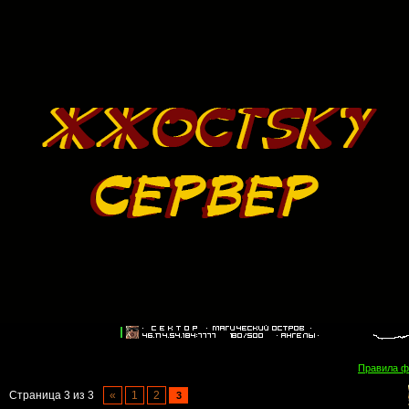
Правила 
Страница
3
из
3
«
1
2
3