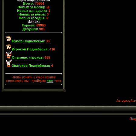
Всего:
70864
Новых за месяц:
11
Новых за неделю:
1
Новых за вчера:
0
Новых сегодня:
0
Из них:
Парней:
69960
Девушек:
901
Нубов Поднебесья:
33
Игроков Поднебесья:
410
Опытных игроков:
655
Знатоков Поднебесья:
4
Чтобы узнать к какой группе
относитесь вы - пройдите
этот
тест.
Авторизуйте
Под