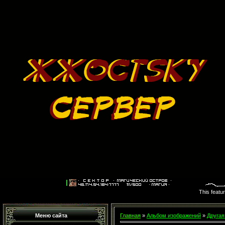
This featu
Меню сайта
Главная
»
Альбом изображений
»
Другая