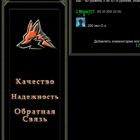
нас - 40 уровень с 8к ХП и уроном, бол
1
Mister777
(01.10.2011 22:31)
0
200 лвл О.о
Добавлять комментарии могу
[
Р