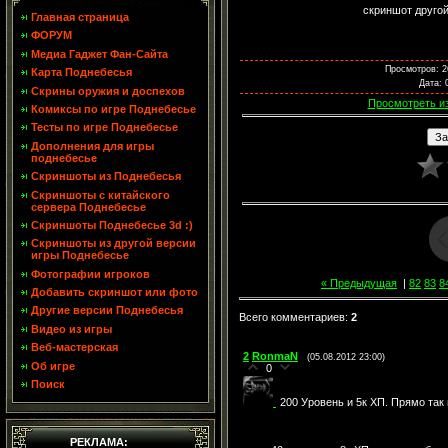
скриншот другой
Главная страница
ФОРУМ
Медиа Гаджет Фан-Сайта
Просмотров
: 
Карта Поднебесья
Дата
: 
Скрины оружия и доспехов
Просмотреть и
Комиксы по игре Поднебесье
Тесты по игре Поднебесье
Дополнения для игры
поднебесье
Скриншоты из Поднебесья
Скриншоты с китайского
сервера Поднебесье
Скриншоты Поднебесье 3d :)
Скриншоты из другой версии
игры Поднебесье
Фотографии игроков
« Предыдущая
|
82
83
8
Добавить скриншот или фото
Другие версии Поднебесья
Всего комментариев
:
2
Видео из игры
Веб-мастерская
2
RonmaN
(05.08.2012 23:00)
Об игре
0
Поиск
200 Уровень и 5к ХП. Прямо так 
РЕКЛАМА: