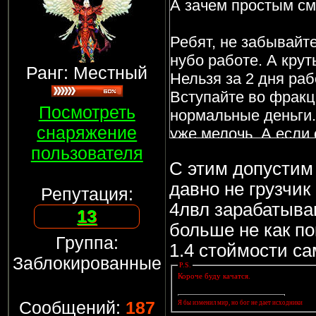
А зачем простым см
Ребят, не забывайте
нубо работе. А кру
Ранг: Местный
Нельзя за 2 дня раб
Вступайте во фракц
Посмотреть
нормальные деньги. 
снаряжение
уже мелочь. А если 
пользователя
дорожить лицензией
С этим допустим 
налево, потому что 
давно не грузчик
Репутация:
4лвл зарабатываю
13
больше не как по
Группа:
1.4 стоймости с
Заблокированные
P.S.
Короче буду качатся.
Сообщений:
187
Я бы изменил мир, но бог не дает исходники