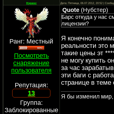
Нэринс
Дата: Пятница, 06.07.2012, 20:52 | Сооб
Quote
(
Нубстер
)
Барс откуда у нас с
лицензии?
Я конечно поним
Ранг: Местный
реальности это м
такие цены эт ***
Посмотреть
не могу купить о
снаряжение
за час зарабатыв
пользователя
эти баги с работа
странице в теме 
Репутация:
13
Я бы изменил мир, 
Группа:
Заблокированные