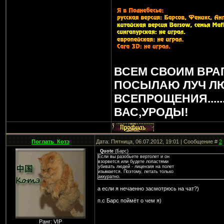
ВСЕМ СВОИМ ВРА
ПОСЫЛАЮ ЛУЧ Л
ВСЕПРОЩЕНИЯ.....
ВАС,УРОДЫ!
Поглать_Котэ
Дата: Пятница, 06.07.2012, 19:01 | Сообщение #
2
Quote
(
Барс
)
Если вы разобьете вертолет и он
взорвется или будете лопастями
убивать людей - лицензия на полет
изымается. Поэтому, летать только
аккуратно.
а если я нечаенно засмотрюсь на чат?)
п.с Барс поймёт о чем я)
Ранг: VIP