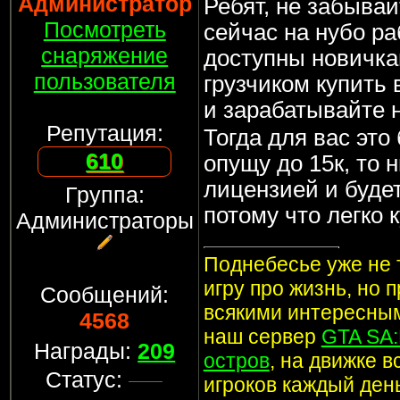
Администратор
Ребят, не забывай
Посмотреть
сейчас на нубо ра
снаряжение
доступны новичка
пользователя
грузчиком купить 
и зарабатывайте 
Репутация:
Тогда для вас это
610
опущу до 15к, то 
лицензией и будет
Группа:
потому что легко 
Администраторы
Поднебесье уже не т
игру про жизнь, но 
Сообщений:
всякими интересным
4568
наш сервер
GTA SA
Награды:
209
остров
, на движке 
Статус:
игроков каждый ден