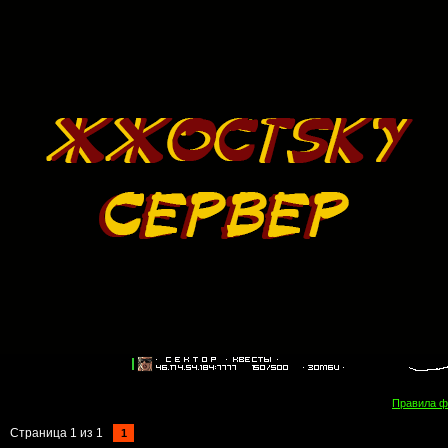
Правила 
Страница
1
из
1
1