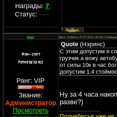
Награды:
7
Статус:
Барс
Дата: Суббота, 07.07.2012, 00:18 | Сообще
Quote
(
Нэринс
)
С этим допустим я со
грузчик а вожу автоб
от силы 10к в час бо
допустим 1.4 стоймо
Ранг: VIP
Ну за 4 часа накоп
Звание:
разве?)
Администратор
Посмотреть
Поднебесье уже не т