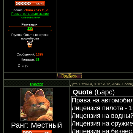
Звание:
china котэ О_о
Посмотреть снаряжение
пользователя
Репутация:
233
Группа: Опытные игроки
поднебесья
Сообщений:
1625
Награды:
51
Статус:
Нубстер
Дата: Пятница, 06.07.2012, 20:46 | Сооб
Quote
(
Барс
)
Права на автомобил
Лицензия пилота - 1
Лицензия на водный 
Лицензия на оружие 
Ранг: Местный
Лицензия на бизнес 