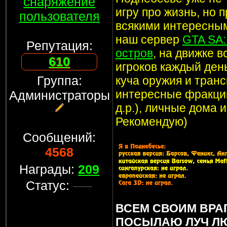
снаряжение
игру про жизнь, но 
пользователя
всякими интересным
наш сервер
GTA SA
Репутация:
остров
, на движке 
610
игроков каждый ден
Группа:
куча оружия и транс
интересные фракции
Администраторы
д.р.), личные дома 
Рекомендую)
Сообщений:
4568
Награды:
209
Статус:
ВСЕМ СВОИМ ВРА
ПОСЫЛАЮ ЛУЧ Л