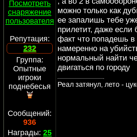
, а во 2 в самооборо
Посмотреть
можно только как дуб
снаряжение
ее запалишь тебе уж
пользователя
прилетит, даже если
Репутация:
факт что попадешь в 
232
намеренно на убийств
нормальный найти че
Группа:
двигаться по городу
Опытные
игроки
Реал затянул, лето - цу
поднебесья
Сообщений:
936
Награды:
25