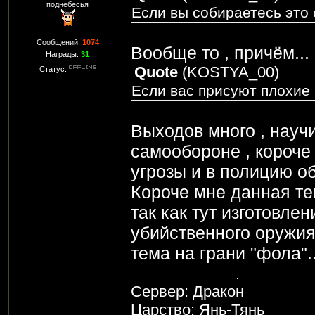
поднебесья
Если вы собираетесь это 
Сообщений:
1074
Вообще то , причём...
Награды:
31
Quote
(
KOSTYA_00
)
Статус:
Если вас присуют плохие 
Выходов много , науч
самообороне , короче 
угрозы и в полицию об
Короче мне данная те
так как тут изготовле
убийственного оружия
тема на грани "фола"..
Сервер: Дракон
Царство: Янь-Тянь