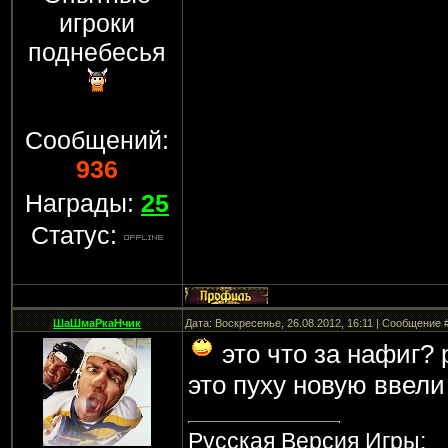
игроки
поднебесья
Сообщений:
936
Награды:
25
Статус:
ШаШмаРкаНчик
Дата: Воскресенье, 26.08.2012, 16:11 | Сообщение 
это что за нафиг?
это пуху новую ввел
Русская Версия Игры: