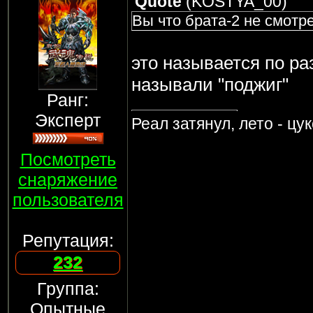
Quote
(
KOSTYA_00
)
Вы что брата-2 не смотр
это называется по ра
называли "поджиг"
Ранг:
Эксперт
Реал затянул, лето - цу
Посмотреть
снаряжение
пользователя
Репутация:
232
Группа:
Опытные