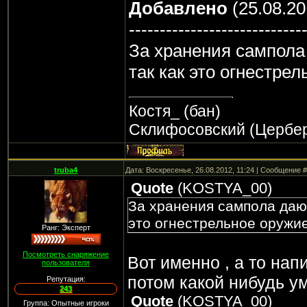
Добавлено
(25.08.20
----------------------------
За хранения сампола 
так как это огнестре
Костя_ (бан)
Склифосовский (Цербе
truba4
Дата: Воскресенье, 26.08.2012, 11:24 | Сообщение 
Quote
(
KOSTYA_00
)
За хранения сампола дают 
это огнестрельное оружи
Ранг: Эксперт
Посмотреть снаряжение
Вот именно , а то нап
пользователя
потом какой нибудь ум
Репутация:
243
Quote
(
KOSTYA_00
)
Группа: Опытные игроки