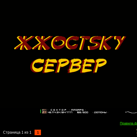
Правила 
Страница
1
из
1
1