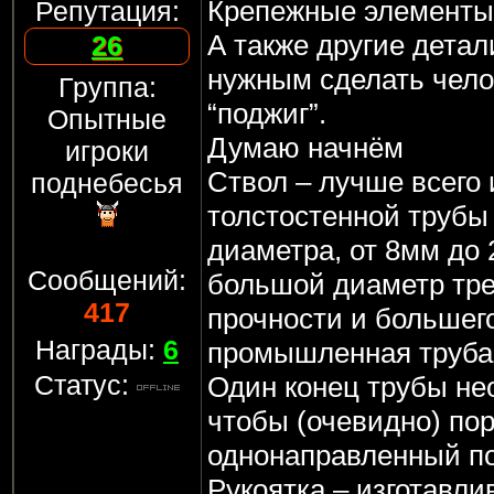
Крепежные элементы 
Репутация:
А также другие детал
26
нужным сделать чел
Группа:
“поджиг”.
Опытные
Думаю начнём
игроки
Ствол – лучше всего 
поднебесья
толстостенной трубы
диаметра, от 8мм до 
Сообщений:
большой диаметр тр
417
прочности и большего
Награды:
6
промышленная труба 
Статус:
Один конец трубы не
чтобы (очевидно) по
однонаправленный по
Рукоятка – изготавли