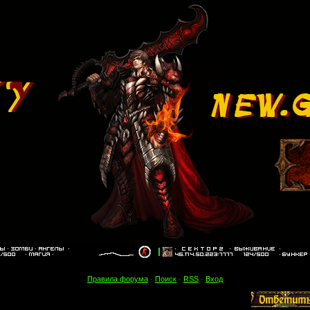
Правила форума
·
Поиск
·
RSS
·
Вход