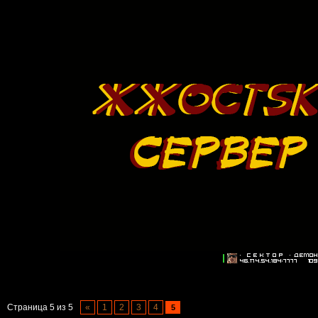
Страница
5
из
5
«
1
2
3
4
5