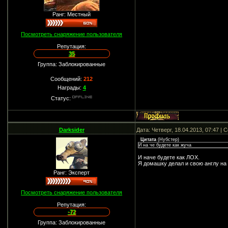
Ранг: Местный
Посмотреть снаряжение пользователя
Репутация:
35
Группа: Заблокированные
Сообщений:
212
Награды:
4
Статус:
Darksider
Дата: Четверг, 18.04.2013, 07:47 |
Цитата
(
Нубстер
)
И на че будете как жуча
И наче будете как ЛОХ.
Я домашку делал и свою англу на 
Ранг: Эксперт
Посмотреть снаряжение пользователя
Репутация:
-72
Группа: Заблокированные