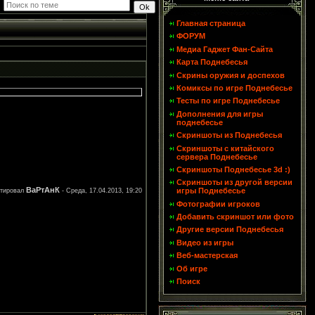
Главная страница
ФОРУМ
Медиа Гаджет Фан-Сайта
Карта Поднебесья
Скрины оружия и доспехов
Комиксы по игре Поднебесье
Тесты по игре Поднебесье
Дополнения для игры
поднебесье
Скриншоты из Поднебесья
Скриншоты с китайского
сервера Поднебесье
Скриншоты Поднебесье 3d :)
Скриншоты из другой версии
ВаРтАнК
игры Поднебесье
ктировал
-
Среда, 17.04.2013, 19:20
Фотографии игроков
Добавить скриншот или фото
Другие версии Поднебесья
Видео из игры
Веб-мастерская
Об игре
Поиск