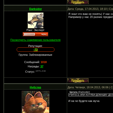
Darksider
Дата: Среда, 17.04.2013, 18:10 | 
Я знал что вам не понять) У нас с
Например у нас 20 разних предме
Ранг: Эксперт
Посмотреть снаряжение пользователя
Репутация:
-72
Группа: Заблокированные
Сообщений:
1018
Награды:
37
Статус:
Нубстер
Дата: Четверг, 18.04.2013, 06:06 |
Цитата
(
Darksider
)
УЧИТЕСЬ ИЛИ ХОТЯБИ ДОМАШКУ ДЕЛ
И на че будете как жуча