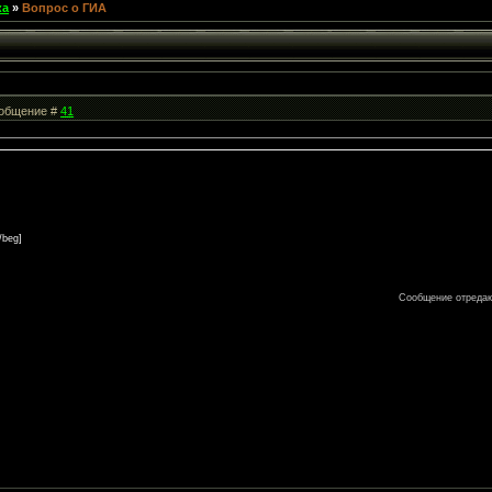
ка
»
Вопрос о ГИА
Сообщение #
41
/beg]
Сообщение отреда