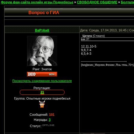
Форум фан-сайта онлайн игры Поднебесье
»
СВОБОДНОЕ ОБЩЕНИЕ
»
Болтал
Вопрос о ГИА
ВаРтАнК
Дата: Среда, 17.04.2013, 16:45 | 
Цитата
(
Стокато
)
как 3?
12,11,10-5
9,8,7-4
6,5,4-3
[beg]воин_Мерлин,Феникс,Янь-тянь,70+[
Ранг: Знаток
Посмотреть снаряжение пользователя
Репутация:
21
Группа: Опытные игроки поднебесья
Сообщений:
101
Награды:
3
Статус: