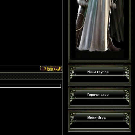
Наша группа
Горяченькое
Мини-Игра