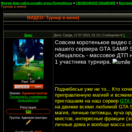
Форум фан-сайта онлайн игры Поднебесье
»
СВОБОДНОЕ ОБЩЕНИЕ
»
Болтал
Турнир в июне)
ВИДЕО: Турнир в июне)
Барс
Дата: Среда, 17.07.2013, 01:13 | Сообщение #
1
Совсем коротенькое видео с
нашего сервера GTA SAMP Sek
обещалось - массовое ДТП н
1 участника турнира.
Ранг: VIP
Поднебесье уже не то... Кто хоч
Звание:
Администратор
приправленную магией и всяким
Посмотреть снаряжение
приглашаем на наш сервер
GTA 
пользователя
на движке всеми любимой GTA S
Репутация:
610
магия, личные питомцы, куча ору
Группа: Администраторы
квестов, интересные фракции (зо
личные дома и вообще масса ин