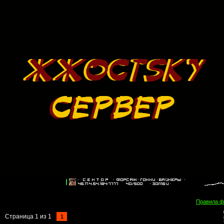
Правила 
Страница
1
из
1
1