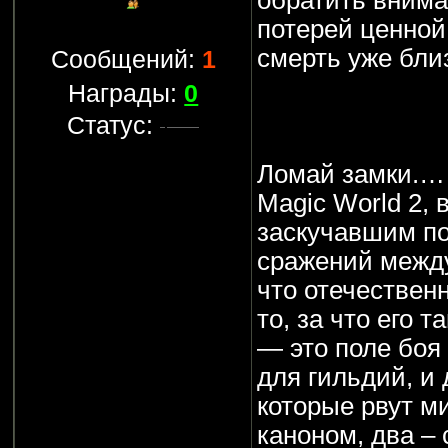
обратить внима
потерей ценной 
смерть уже бли
Сообщений:
1
Награды:
0
Статус:
Ломай замки.…
Magic World 2, 
заскучавшим п
сражений между 
что отечественн
то, за что его 
— это поле боя 
для гильдий, и
которые рвут м
каноном, два –