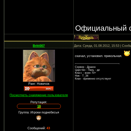
Официальный с
Britt007
Дата: Среда, 01.08.2012, 15:53 | Соо
скачал, установил. прикольная.
Сервер - Дракон
Царство - Пань - ди
Класс - воин 70+
Ник - Т_34
Клан - временно отсутствует
Ранг: Новичок
Посмотреть снаряжение пользователя
Репутация:
18
Группа: Игроки поднебесья
Сообщений:
43