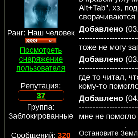
Alt+Tab". хз, по
сворачиваются
Добавлено
(03
Ранг: Наш человек
---------------------
тоже не могу за
Посмотреть
снаряжение
Добавлено
(03
пользователя
---------------------
где то читал, 
Репутация:
кому-то помогл
37
Добавлено
(04
Группа:
---------------------
Заблокированные
мне не помогл
Остановите Землю
Сообщений:
320