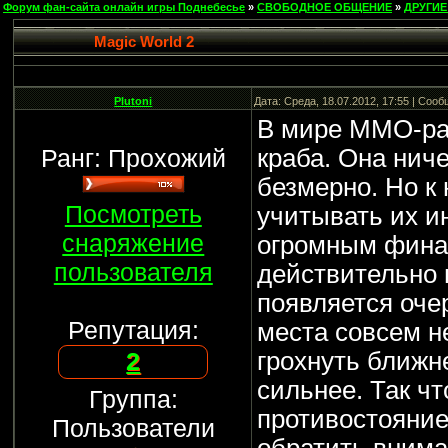
Форум фан-сайта онлайн игры Поднебесье
»
СВОБОДНОЕ ОБЩЕНИЕ
»
ДРУГИЕ
Magic World 2
Plutoni
Дата: Среда, 18.07.2012, 17:55 | Соо
В мире MMO-раз
Ранг: Прохожий
краба. Она нич
безмерно. Но к
Посмотреть
учитывать их и
снаряжение
огромным финан
пользователя
действительно 
появляется оче
Репутация:
места совсем н
2
грохнуть ближн
сильнее. Так ч
Группа:
противостояние
Пользователи