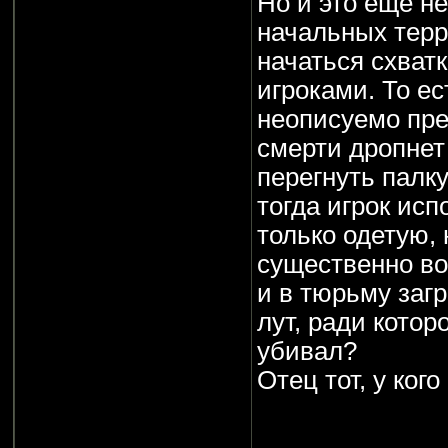
Но и это ещё н
начальных терр
начаться схват
игроками. То ес
неописуемо прек
смерти дропнет
перегнуть палк
тогда игрок исп
только одетую,
существенно во
и в тюрьму заг
лут, ради котор
убивал?
Отец тот, у кого