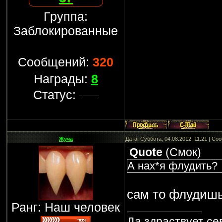
Группа:
Заблокированные
Сообщений:
320
Награды:
8
Статус:
Жуча
Дата: Суббота, 04.08.2012, 11:21 | С
Quote
(
Смок
)
А нах*я флудить?
сам то флудиш
Ранг: Наш человек
Да здраствует се