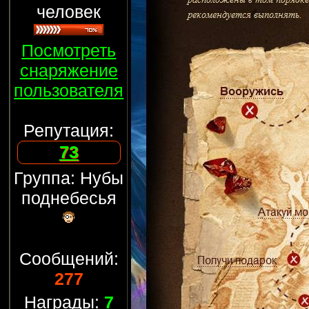
человек
Посмотреть
снаряжение
пользователя
Репутация:
73
Группа: Нубы
поднебесья
Сообщений:
277
Награды:
7