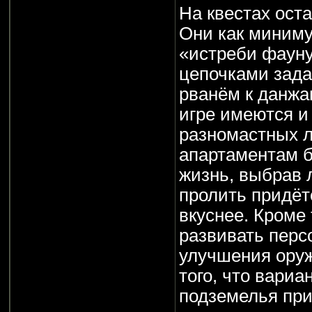
На квестах оста
Они как миним
«истреби фауну
цепочками зада
рванём к данж
игре имеются и
разномастных ли
апартаментам 
жизнь, выбрав 
пролить придётс
вкуснее. Кроме 
развивать перс
улучшения оруж
того, что вариа
подземелья при