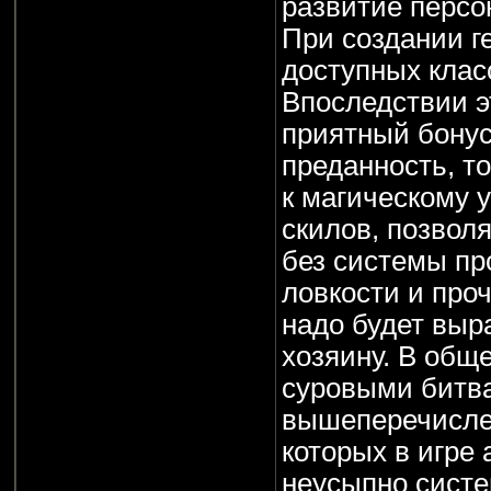
развитие персо
При создании г
доступных клас
Впоследствии э
приятный бонус
преданность, т
к магическому у
скилов, позвол
без системы пр
ловкости и про
надо будет выр
хозяину. В общ
суровыми битва
вышеперечислен
которых в игре
неусыпно систе