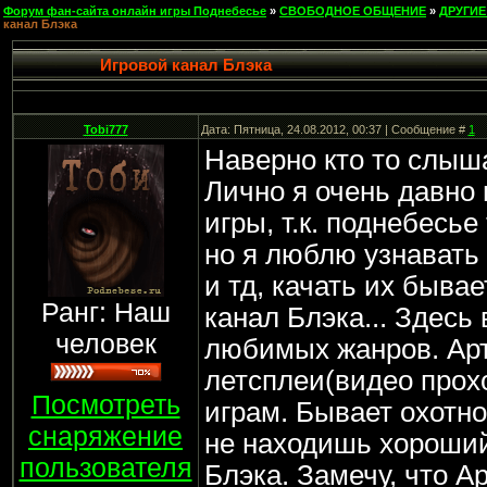
Форум фан-сайта онлайн игры Поднебесье
»
СВОБОДНОЕ ОБЩЕНИЕ
»
ДРУГИЕ
канал Блэка
Игровой канал Блэка
Tobi777
Дата: Пятница, 24.08.2012, 00:37 | Сообщение #
1
Наверно кто то слыша
Лично я очень давно 
игры, т.к. поднебесье
но я люблю узнавать 
и тд, качать их бывае
Ранг: Наш
канал Блэка... Здесь
человек
любимых жанров. Арт
летсплеи(видео прох
Посмотреть
играм. Бывает охотн
снаряжение
не находишь хороший
пользователя
Блэка. Замечу, что А