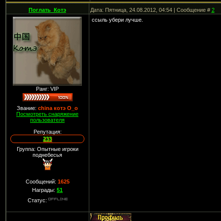
Поглать_Котэ
Дата: Пятница, 24.08.2012, 04:54 | Сообщение #
2
ссыль убери лучше.
Ранг: VIP
Звание:
china котэ О_о
Посмотреть снаряжение
пользователя
Репутация:
233
Группа: Опытные игроки
поднебесья
Сообщений:
1625
Награды:
51
Статус: