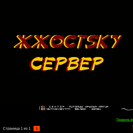
Правила 
Страница
1
из
1
1