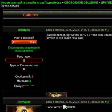
Форум фан-сайта онлайн игры Поднебесье
»
СВОБОДНОЕ ОБЩЕНИЕ
»
ДРУГИЕ
(трата жажды)
Cultures
xfanfanx
Дата: Пятница, 21.09.2012, 14:00 | Сообщение #
1
Барсов привет, хотел уточнить а у тебя есть эта п
Ранг: Прохожий
скукни мне в скайп nika_ljalja
Посмотреть снаряжение
пользователя
Репутация:
0
Группа: Пользователи
Сообщений:
2
Награды:
0
Статус:
Permakov
Дата: Пятница, 21.09.2012, 20:56 | Сообщение #
2
Барс читак?