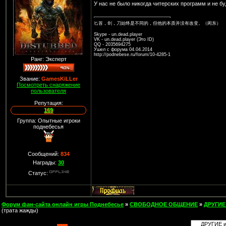
У нас не было никогда читерских программ и не буд
匕首，剑，刀始终是不同的，但他的本质并没有改变。（闳东）
Skype - un.dead.player
VK - un.dead.player (Это ID)
QQ - 2035694275
Ушел с форума 04.04.2014
http://podnebese.ru/forum/10-4285-1
Ранг: Эксперт
Звание:
GamesKiLLer
Посмотреть снаряжение
пользователя
Репутация:
169
Группа: Опытные игроки
поднебесья
Сообщений:
834
Награды:
30
Статус:
Форум фан-сайта онлайн игры Поднебесье
»
СВОБОДНОЕ ОБЩЕНИЕ
»
ДРУГИЕ
(трата жажды)