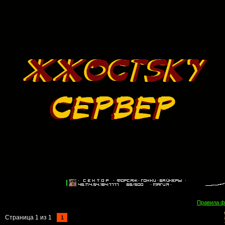
Правила 
Страница
1
из
1
1