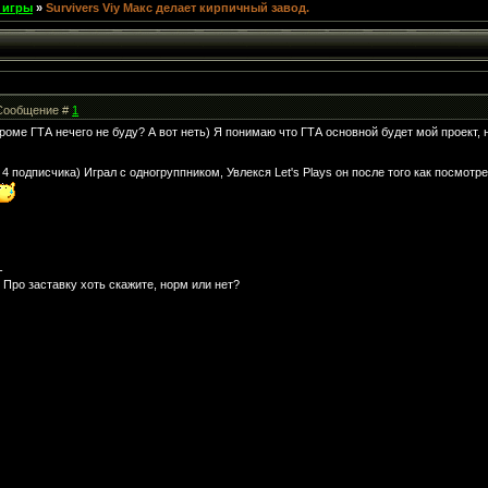
 игры
»
Survivers Viy Макс делает кирпичный завод.
| Сообщение #
1
роме ГТА нечего не буду? А вот неть) Я понимаю что ГТА основной будет мой проект, 
4 подписчика) Играл с одногруппником, Увлекся Let's Plays он после того как посмотре
-
Про заставку хоть скажите, норм или нет?