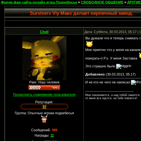
Форум фан-сайта онлайн игры Поднебесье
»
СВОБОДНОЕ ОБЩЕНИЕ
»
ДРУГИЕ
Survivers Viy Макс делает кирпичный завод.
Chell
Дата: Суббота, 30.03.2013, 05:17 
Вы думали что я теперь снимать г
Мне приятно что у меня на канале 
поиграть=) P.s. У меня Заставка
Это страшно было
Добавлено
(30.03.2013, 05:17)
--------------------------------------------
И не кто не чего не написал
Ранг: Наш человек
Посмотреть снаряжение пользователя
Мне поклоняются, а над тобой смеются,
от меня все прутся, на тебя плюются!
Репутация:
97
Группа: Опытные игроки поднебесья
Сообщений:
389
Награды:
11