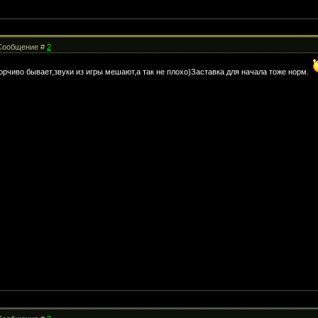
| Сообщение #
2
орчиво бывает,звуки из игры мешают,а так не плохо)Заставка для начала тоже норм.