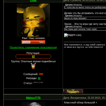
Chell
Дата: Суббота, 30.03.2013, 15:00 
Цитата
(
kitayka
)
С голосом не много плохо,не разборчив
Делаю что бы исправить это всё и
Цитата
(
kitayka
)
звуки из игры мешают
Звуки... Эта та игра где нету нас
Цитата
(
kitayka
)
Заставка для начала тоже норм.
сяп)
Ранг: Наш человек
Мне поклоняются, а над тобой смеются,
Посмотреть снаряжение пользователя
от меня все прутся, на тебя плюются!
Репутация:
97
Группа: Опытные игроки поднебесья
Сообщений:
389
Награды:
11
Статус:
Nikitos7775
Дата: Воскресенье, 31.03.2013, 15
Классный обзор большой +.