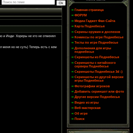
Главная страница
ФОРУМ
Медиа Гаджет Фан-Сайта
Карта Поднебесья
Скрины оружия и доспехов
но и Инди- Хореры не кто не отменял
Комиксы по игре Поднебесье
Тесты по игре Поднебесье
л меня но не суть) Теперь есть с кем
Дополнения для игры
поднебесье
Скриншоты из Поднебесья
Скриншоты с китайского
сервера Поднебесье
Скриншоты Поднебесье 3d :)
Скриншоты из другой версии
игры Поднебесье
Фотографии игроков
Добавить скриншот или фото
Другие версии Поднебесья
Видео из игры
Веб-мастерская
Об игре
Поиск