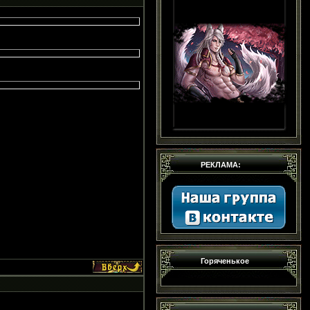
РЕКЛАМА:
Горяченькое