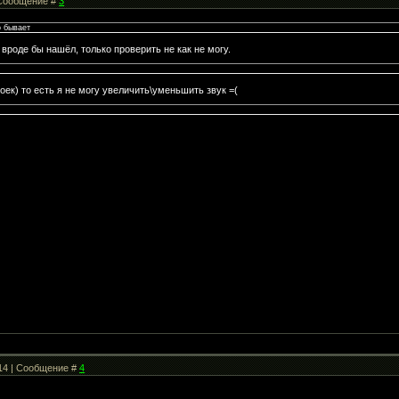
| Сообщение #
3
о бывает
 вроде бы нашёл, только проверить не как не могу.
троек) то есть я не могу увеличить\уменьшить звук =(
:14 | Сообщение #
4