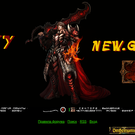
Правила форума
·
Поиск
·
RSS
·
Вход