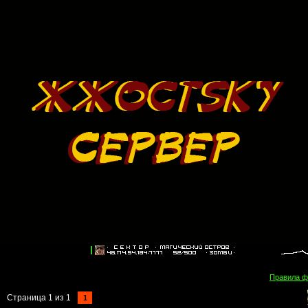
Правила 
Страница
1
из
1
1