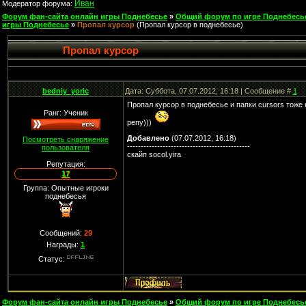
Иван
Модератор форума:
Форум фан-сайта онлайн игры Поднебесье
»
Общий форум по игре Поднебесь
игры Поднебесье
»
Пропал курсор
(Пропал курсор в поднебесье)
Пропал курсор
bedniy_yoric
Дата: Суббота, 07.07.2012, 16:18 | Сообщение #
1
Пропал курсор в поднебесье и папки cursors тоже 
Ранг: Ученик
репу)))
Добавлено
(07.07.2012, 16:18)
Посмотреть снаряжение
---------------------------------------------
пользователя
скайп socol.yira
Репутация:
17
Группа: Опытные игроки
поднебесья
Сообщений:
29
Награды:
1
Статус:
Форум фан-сайта онлайн игры Поднебесье
»
Общий форум по игре Поднебесь