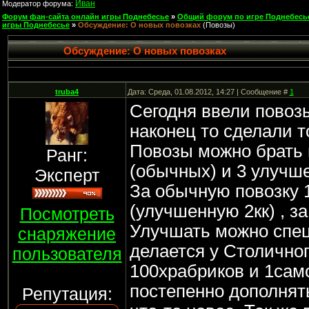
Иван
Модератор форума:
Форум фан-сайта онлайн игры Поднебесье
»
Общий форум по игре Поднебесь
игры Поднебесье
»
Обсуждение: О новых повозках
(Повозы)
Обсуждение: О новых повозках
truba4
Дата: Среда, 01.08.2012, 14:27 | Сообщение #
1
Сегодня ввели повозы
наконец то сделали т
Повозы можно брать п
Ранг:
(обычных) и 3 улучше
Эксперт
За обычную повозку 1
(улучшенную 2кк) , за
Посмотреть
Улучшать можно спе
снаряжение
делается у Столично
пользователя
100храбриков и 1само
постепенно дополнять
Репутация: