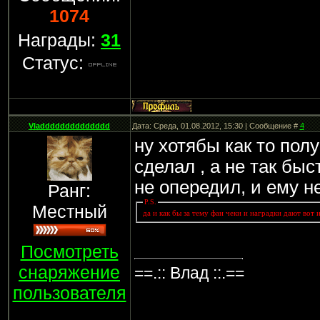
1074
Награды:
31
Статус:
Vladddddddddddddd
Дата: Среда, 01.08.2012, 15:30 | Сообщение #
4
ну хотябы как то пол
сделал , а не так быс
не опередил, и ему не
Ранг:
P.S.
Местный
да и как бы за тему фан чеки и наградки дают вот и
Посмотреть
снаряжение
==.:: Влад ::.==
пользователя