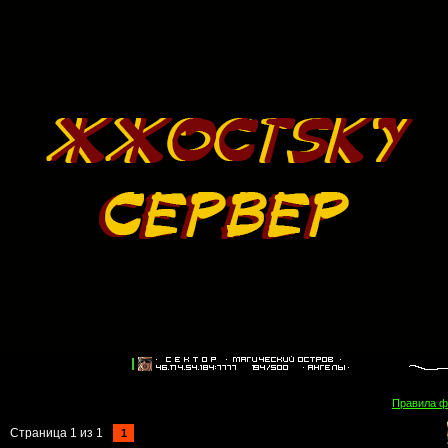
Правила 
Страница
1
из
1
1