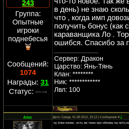
что-то новое. Так же 
243
в день) не знаю сколь
Группа:
что , когда имп довоз
Опытные
получить бонус (как 
игроки
караванщика Ло . Тор
поднебесья
ошибся. Спасибо за п
Сервер: Дракон
Сообщений:
Царство: Янь-Тянь
1074
Клан: ********
Награды:
31
Ник: ************
Лвл: 100
Статус:
Arssc
Дата: Среда, 01.08.2012, 15:12 | Сообщение #
2
ну ёлки палки...есть же тема про обновы на лето,н