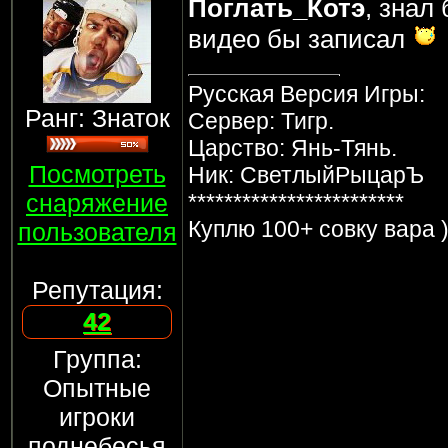
Поглать_Котэ
, знал
видео бы записал
Русская Версия Игры:
Ранг: Знаток
Сервер: Тигр.
Царство: Янь-Тянь.
Посмотреть
Ник: СветлыйРыцарЪ
снаряжение
************************
Куплю 100+ совку вара )
пользователя
Репутация:
42
Группа:
Опытные
игроки
поднебесья