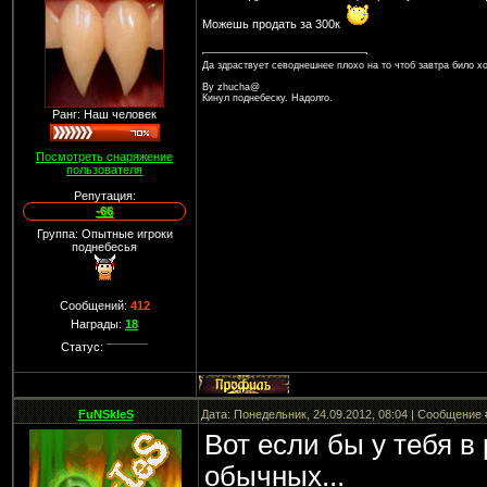
Можешь продать за 300к
Да здраствует севоднешнее плохо на то чтоб завтра било х
By zhucha@
Кинул поднебеску. Надолго.
Ранг: Наш человек
Посмотреть снаряжение
пользователя
Репутация:
-66
Группа: Опытные игроки
поднебесья
Сообщений:
412
Награды:
18
Статус:
FuNSkIeS
Дата: Понедельник, 24.09.2012, 08:04 | Сообщение
Вот если бы у тебя в
обычных...