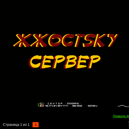
Правила 
Страница
1
из
1
1