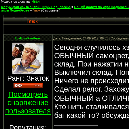
Иван
Модератор форума:
Форум фан-сайта онлайн игры Поднебесье
»
Общий форум по игре Поднебесь
игры Поднебесье
»
Глюк
(Самоцветы)
Глюк
ШаШмаРкаНчик
Дата: Понедельник, 24.09.2012, 06:51 | Сообщение
Сегодня случилось х
ОБЫЧНЫЙ самоцвет, 
склад. При нажатии н
Выключил склад. Поп
Ранг: Знаток
Ничего не происходит
Сделал релог. Захожу 
Посмотреть
ОБЫЧНЫЙ а ОТЛИ
снаряжение
Кто нить сталкивалс
пользователя
баг какой то? обсуж
Репутация: