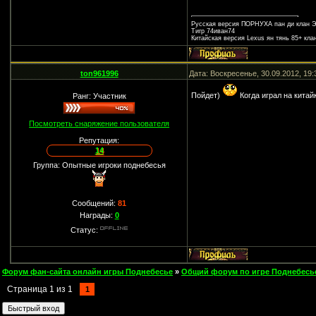
Русская версия ПОРНУХА пан ди клан Э
Тигр 74иван74
Китайская версия Lexus ян тянь 85+ кл
ton961996
Дата: Воскресенье, 30.09.2012, 19
Пойдет)
Когда играл на китай
Ранг: Участник
Посмотреть снаряжение пользователя
Репутация:
14
Группа: Опытные игроки поднебесья
Сообщений:
81
Награды:
0
Статус:
Форум фан-сайта онлайн игры Поднебесье
»
Общий форум по игре Поднебесь
Страница
1
из
1
1