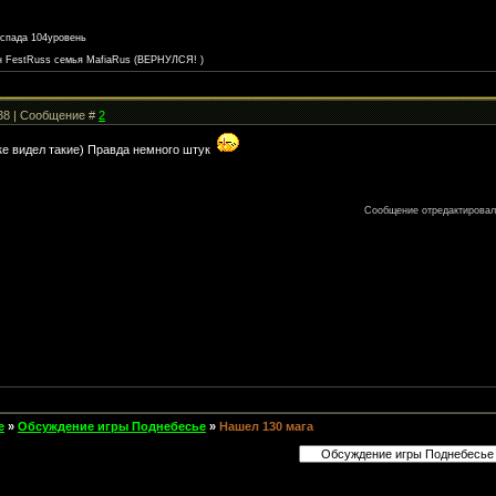
спада 104уровень
ан FestRuss семья MafiaRus (ВЕРНУЛСЯ! )
:38 | Сообщение #
2
ке видел такие) Правда немного штук
Сообщение отредактирова
е
»
Обсуждение игры Поднебесье
»
Нашел 130 мага