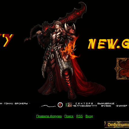
Правила форума
·
Поиск
·
RSS
·
Вход