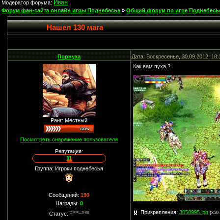
Иван
Модератор форума:
Форум фан-сайта онлайн игры Поднебесье
»
Общий форум по игре Поднебесь
Нашел 130 мага
Порнуха
Дата: Воскресенье, 30.09.2012, 18
Как вам пуха ?
Ранг: Местный
Посмотреть снаряжение пользователя
Репутация:
11
Группа: Игроки поднебесья
Сообщений:
190
Награды:
0
Прикрепления:
3050995.jpg
(350
Статус: