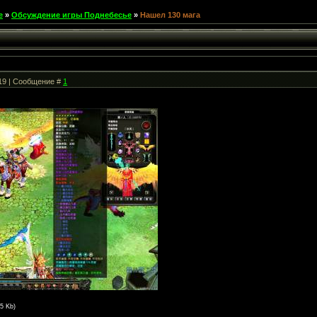
е
»
Обсуждение игры Поднебесье
»
Нашел 130 мага
:19 | Сообщение #
1
.5 Kb)