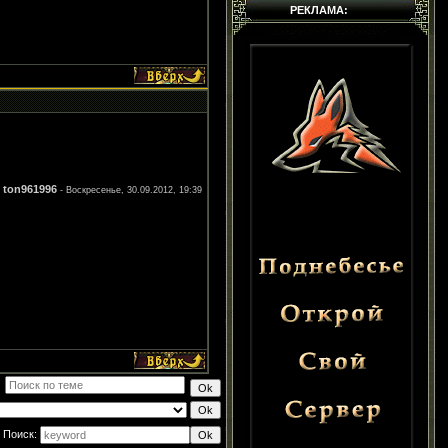
РЕКЛАМА:
ton961996
л
-
Воскресенье, 30.09.2012, 19:39
Поиск: