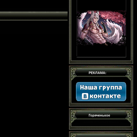
РЕКЛАМА:
Горяченькое