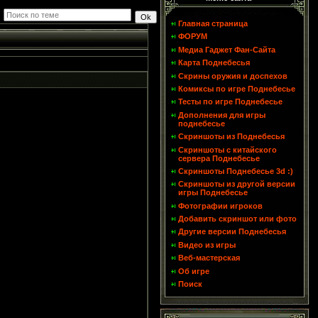
Главная страница
ФОРУМ
Медиа Гаджет Фан-Сайта
Карта Поднебесья
Скрины оружия и доспехов
Комиксы по игре Поднебесье
Тесты по игре Поднебесье
Дополнения для игры
поднебесье
Скриншоты из Поднебесья
Скриншоты с китайского
сервера Поднебесье
Скриншоты Поднебесье 3d :)
Скриншоты из другой версии
игры Поднебесье
Фотографии игроков
Добавить скриншот или фото
Другие версии Поднебесья
Видео из игры
Веб-мастерская
Об игре
Поиск