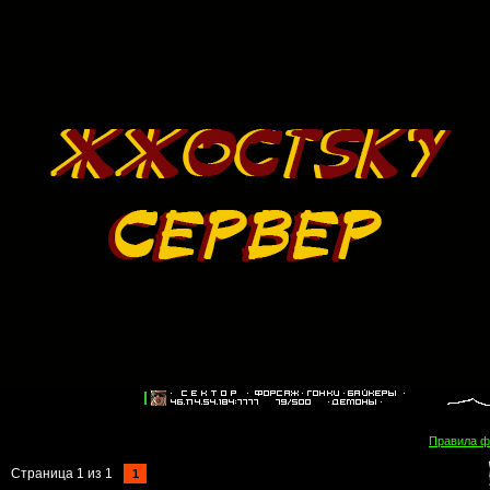
Правила 
Страница
1
из
1
1