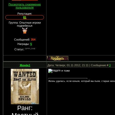
Посмотреть снаряжение
пользователя
Репутация:
81
Группа: Опытные игроки
поднебесья
Сообщений:
354
Награды:
5
Статус:
Женёк1
Дата: Четверг, 01.11.2012, 21:11 | Сообщение #
3
я тоже
Жизнь удалась, если коньяк, который мы пьем, старше жен
Ранг: