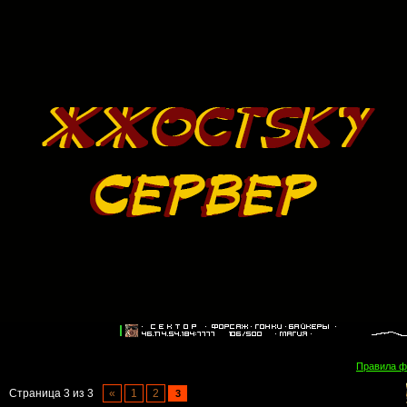
Правила 
Страница
3
из
3
«
1
2
3