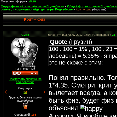
Иван
Модератор форума:
Форум фан-сайта онлайн игры Поднебесье
»
Общий форум по игре Поднебесь
советы, инструкции, гайды для игры Поднебесье
»
Крит + физ
(Формула)
Крит + физ
Смок
Дата: Пятница, 06.07.2012, 13:04 | Сообщение #
21
Quote
(
Грузин
)
100 : 100 = 1% ; 100 : 23 
лебедень) = 5.35% - я п
это не схоже с этим:
Ранг: Местный
Понял правильно. Толь
Посмотреть снаряжение
пользователя
1*4.35. Смотри, крит 
Репутация:
вылетает всегда, а к
64
Группа: Опытные игроки
быть физ, будет физ 
поднебесья
объяснил
А сорри. Я вообще за
Сообщений:
165