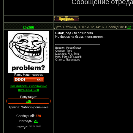
Сообщение отред
Грузин
Дата: Пятница, 06.07.2012, 14:16 | Сообщение #
22
Смок
, рад что сознался)
Но формула была, и останется...
Версия: Российская
Сервер: Тигр
Царство: Янь-Тянь
Ник: ТёмныйРыцарЪ
Статус: Пэвэпэшер
Ранг: Наш человек
Посмотреть снаряжение
пользователя
Репутация:
-36
Группа: Заблокированные
Сообщений:
370
Награды:
21
Статус: