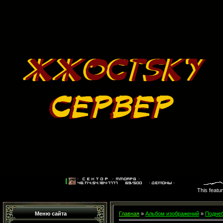
This featu
Меню сайта
Главная
»
Альбом изображений
»
Поднеб