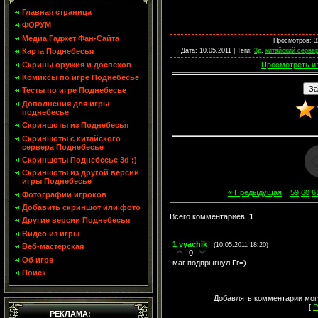
Главная страница
ФОРУМ
Медиа Гаджет Фан-Сайта
Просмотров
: 
Дата
: 10.05.2011 |
Теги
:
3д
,
китайский серве
Карта Поднебесья
Скрины оружия и доспехов
Просмотреть и
Комиксы по игре Поднебесье
Тесты по игре Поднебесье
Дополнения для игры
поднебесье
Скриншоты из Поднебесья
Скриншоты с китайского
сервера Поднебесье
Скриншоты Поднебесье 3d :)
Скриншоты из другой версии
игры Поднебесье
« Предыдущая
|
59
60
6
Фотографии игроков
Добавить скриншот или фото
Всего комментариев
:
1
Другие версии Поднебесья
Видео из игры
1
vyachik
(10.05.2011 18:20)
Веб-мастерская
0
Об игре
маг подпрыгнул Гг=)
Поиск
Добавлять комментарии могу
[
Р
РЕКЛАМА: