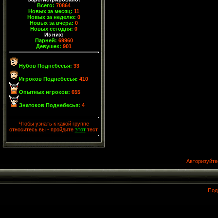
Всего:
70864
Новых за месяц:
11
Новых за неделю:
0
Новых за вчера:
0
Новых сегодня:
0
Из них:
Парней:
69960
Девушек:
901
Нубов Поднебесья:
33
Игроков Поднебесья:
410
Опытных игроков:
655
Знатоков Поднебесья:
4
Чтобы узнать к какой группе
относитесь вы - пройдите
этот
тест.
Авторизуйте
Под