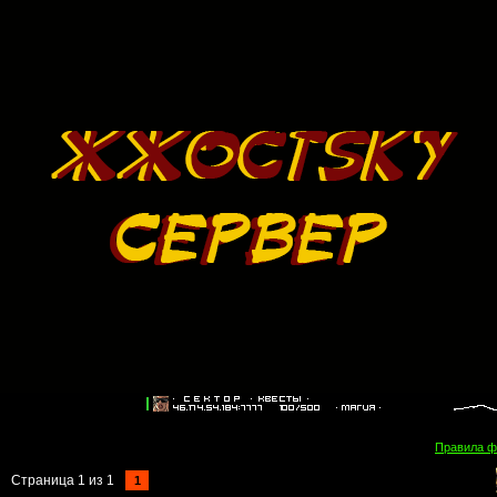
Правила 
Страница
1
из
1
1