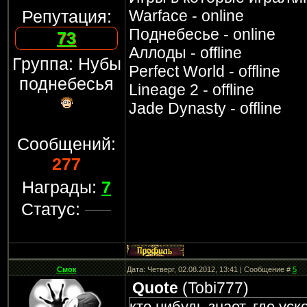
Старая лесная 08:00 до 1
Репутация:
Warface - online
12:00 - Кремневая деревн
Поднебесье - online
73
лесная 14:00 до 16:00 - 
Аллоды - offline
Группа: Нубы
Кремневая деревня 18:00
Perfect World - offline
поднебесья
20:00 до 22:00 - Побережь
Lineage 2 - offline
Кремневая деревня
Jade Dynasty - offline
Сообщений:
277
Награды:
7
Статус:
Смок
Дата: Четверг, 02.08.2012, 13:41 | Сообщение #
5
Quote
(
Tobi777
)
кто нибудь знает, где ус