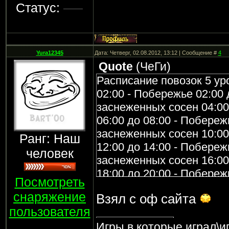
Статус:
Yura12345
Дата: Четверг, 02.08.2012, 13:12 | Сообщение #
4
Quote
(
ЧеГи
)
Расписание повозок 5 уро
02:00 - Побережье 02:00 
заснеженных сосен 04:00
06:00 до 08:00 - Побереж
заснеженных сосен 10:00
Ранг: Наш
12:00 до 14:00 - Побереж
человек
заснеженных сосен 16:00
18:00 до 20:00 - Побереж
Посмотреть
заснеженных сосен 22:00
снаряжение
Взял с оф сайта
Расписание повозок 6 ур
пользователя
02:00 - Старая лесная 02
04:00 до 06:00 - Кремнев
Игры в которые играл\и